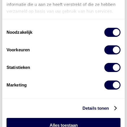
informatie die u aan ze heeft verstrekt of die ze hebben
verzameld op basis van uw gebruik van hun services.
Toestemmingsselectie
Noodzakelijk
Voorkeuren
Statistieken
Levert complete
Marketing
laad- en
accu oplossingen
Installatie van laadinfra en accu’s
Details tonen
Energiebeheer
en
ERE’s
Laadnetwerk
en
Laadpassen
Alles toestaan