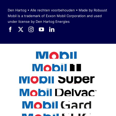
Den Hartog • Alle rechten voorbehouden •
Made by Robuust
Mobil is a trademark of Exxon Mobil Corporation
and used
under license by Den Hartog Energies