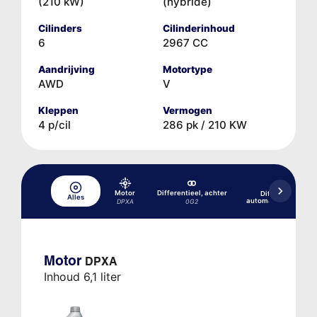
(210 kW)
(hybride)
Cilinders
Cilinderinhoud
6
2967 CC
Aandrijving
Motortype
AWD
V
Kleppen
Vermogen
4 p/cil
286 pk / 210 KW
Motor
Differentieel, achter
Differentieel, v
Alles
automatische transm
DPXA
0G2
Motor
DPXA
Inhoud 6,1 liter