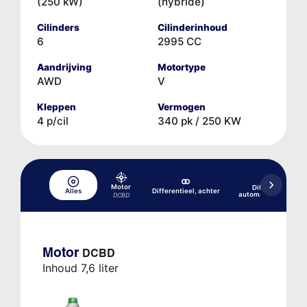
(250 kW)
(hybride)
Cilinders
Cilinderinhoud
6
2995 CC
Aandrijving
Motortype
AWD
V
Kleppen
Vermogen
4 p/cil
340 pk / 250 KW
Motor
Differentieel, v
Alles
Differentieel, achter
automatische transm
DCBD
Motor
DCBD
Inhoud 7,6 liter