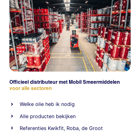
Officieel distributeur met Mobil Smeermiddelen
voor alle sectoren
Welke olie heb ik nodig
Alle producten bekijken
Referentie
s
Kwikfit
,
Roba
,
de Groot