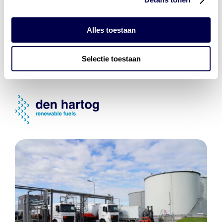
laad- en
accu oplossingen
Installatie van laadinfra en accu’s
Alles toestaan
Energiebeheer
en
ERE’s
Selectie toestaan
Laadnetwerk
en
Laadpassen