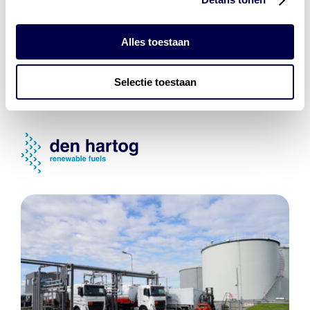
laad- en
accu oplossingen
Installatie van laadinfra en accu’s
Alles toestaan
Energiebeheer
en
ERE’s
Selectie toestaan
Laadnetwerk
en
Laadpassen