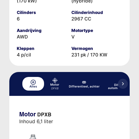
(170 kW)
(hybride)
Cilinders
Cilinderinhoud
6
2967 CC
Aandrijving
Motortype
AWD
V
Kleppen
Vermogen
4 p/cil
231 pk / 170 KW
Motor
Differentieel, v
Alles
Differentieel, achter
automatische transm
DPXB
Motor
DPXB
Inhoud 6,1 liter