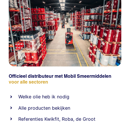
Officieel distributeur met Mobil Smeermiddelen
voor alle sectoren
Welke olie heb ik nodig
Alle producten bekijken
Referentie
s
Kwikfit
,
Roba
,
de Groot