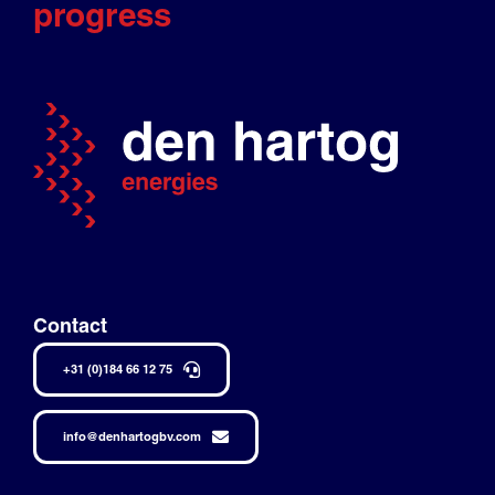
progress
Contact
+31 (0)184 66 12 75
info@denhartogbv.com