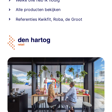
Welke olie heb ik nodig
Alle producten bekijken
Referentie
s
Kwikfit
,
Roba
,
de Groot