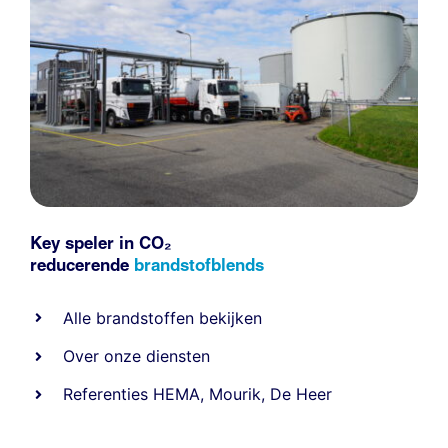
Key speler in CO₂
reducerende
brandstofblends
Alle
brandstoffen
bekijken
Over onze diensten
Referenties
HEMA
,
Mourik
,
De Heer