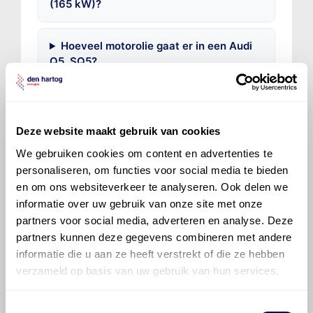
(165 kW)?
Hoeveel motorolie gaat er in een Audi
Q5, SQ5?
Hoe vaak moet de motorolie ververst
worden bij een Audi Q5, SQ5?
Deze website maakt gebruik van cookies
We gebruiken cookies om content en advertenties te
Voor welke onderdelen van de Audi Q5,
personaliseren, om functies voor social media te bieden
SQ5 is productadvies beschikbaar?
en om ons websiteverkeer te analyseren. Ook delen we
informatie over uw gebruik van onze site met onze
partners voor social media, adverteren en analyse. Deze
partners kunnen deze gegevens combineren met andere
informatie die u aan ze heeft verstrekt of die ze hebben
verzameld op basis van uw gebruik van hun services.
©
Olyslager
Alle rechten voorbehouden. Deze
informatie mag noch geheel noch gedeeltelijk worden
Toestemmingsselectie