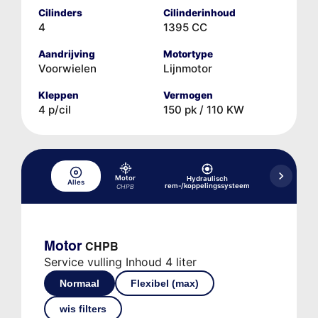
Cilinders
Cilinderinhoud
4
1395 CC
Aandrijving
Motortype
Voorwielen
Lijnmotor
Kleppen
Vermogen
4 p/cil
150 pk / 110 KW
Motor
Hydraulisch
Hydraulisc
Alles
rem-/koppelingssysteem
versne
CHPB
Motor
CHPB
Service vulling Inhoud 4 liter
Normaal
Flexibel (max)
wis filters