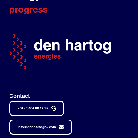
progress
Contact
+31 (0)184 66 12 75
info@denhartogbv.com