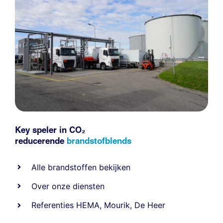
Key speler in CO₂
reducerende
brandstofblends
Alle
brandstoffen
bekijken
Over onze diensten
Referenties
HEMA
,
Mourik
,
De Heer