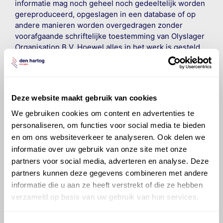
informatie mag noch geheel noch gedeeltelijk worden
gereproduceerd, opgeslagen in een database of op
andere manieren worden overgedragen zonder
voorafgaande schriftelijke toestemming van Olyslager
Organisation B.V. Hoewel alles in het werk is gesteld
om ervoor te zorgen dat deze gegevens zo accuraat
en compleet mogelijk zijn, wordt geen
aansprakelijkheid aanvaard, anders dan waartoe een
wettelijke verplichting bestaat, voor schade of verlies
Deze website maakt gebruik van cookies
veroorzaakt door fouten of omissies in de verstrekte
informatie. Door deze olieaanbevelingsinformatie te
We gebruiken cookies om content en advertenties te
raadplegen en te gebruiken erkent de gebruiker dat
personaliseren, om functies voor social media te bieden
hij/zij de ervaring, de kennis en het vermogen heeft
en om ons websiteverkeer te analyseren. Ook delen we
om de vereiste onderhoudswerkzaamheden op een
informatie over uw gebruik van onze site met onze
veilige en verantwoorde manier uit te voeren. Hij/zij
partners voor social media, adverteren en analyse. Deze
vrijwaart en indemniseert de uitgever en
Den Hartog
partners kunnen deze gegevens combineren met andere
Energies
voor enig verlies, letsel, claim en schade
informatie die u aan ze heeft verstrekt of die ze hebben
veroorzaakt door een onjuiste interpretatie of een
verzameld op basis van uw gebruik van hun services.
onjuist gebruik van de gepubliceerde gegevens.