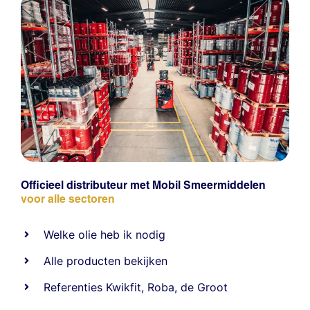
Officieel distributeur met Mobil Smeermiddelen
voor alle sectoren
Welke olie heb ik nodig
Alle producten bekijken
Referentie
s
Kwikfit
,
Roba
,
de Groot