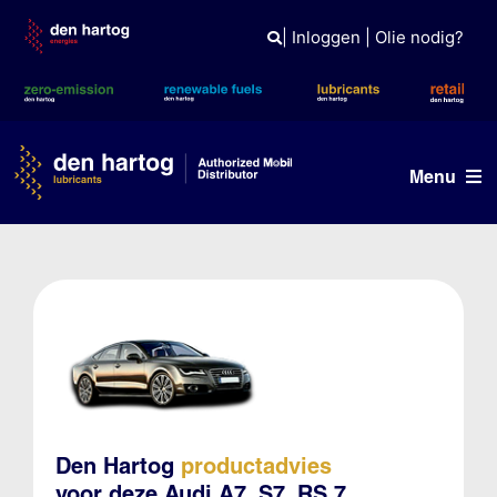
Skip
to
|
Inloggen
|
Olie nodig?
content
Menu
Olie advies
Producten
Referenties
Branches
Kennisbank
Den Hartog
productadvies
voor deze Audi A7, S7, RS 7