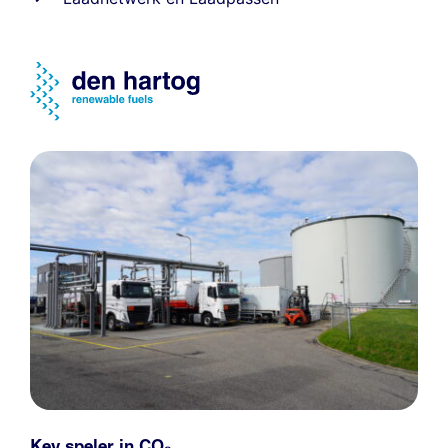
Key speler in CO₂