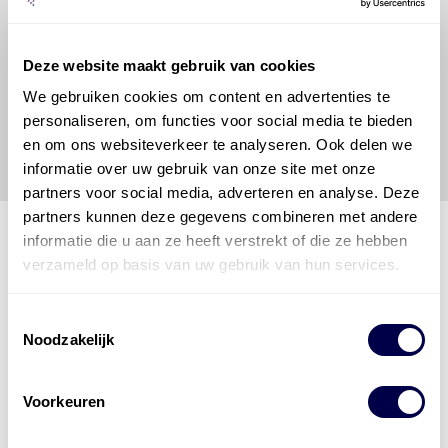
hij/zij de ervaring, de kennis en het vermogen heeft
om de vereiste onderhoudswerkzaamheden op een
veilige en verantwoorde manier uit te voeren. Hij/zij
Deze website maakt gebruik van cookies
vrijwaart en indemniseert de uitgever en
Den Hartog
Energies
voor enig verlies, letsel, claim en schade
We gebruiken cookies om content en advertenties te
veroorzaakt door een onjuiste interpretatie of een
personaliseren, om functies voor social media te bieden
onjuist gebruik van de gepubliceerde gegevens.
en om ons websiteverkeer te analyseren. Ook delen we
informatie over uw gebruik van onze site met onze
partners voor social media, adverteren en analyse. Deze
partners kunnen deze gegevens combineren met andere
informatie die u aan ze heeft verstrekt of die ze hebben
verzameld op basis van uw gebruik van hun services.
Den Hartog Energies
bestaat uit
vier divisies
Toestemmingsselectie
Noodzakelijk
Voorkeuren