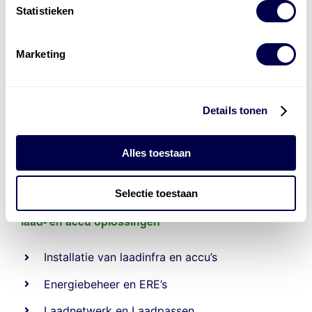
Statistieken
Marketing
Details tonen
Alles toestaan
Selectie toestaan
Levert complete
laad- en
accu oplossingen
Installatie van laadinfra en accu’s
Energiebeheer
en
ERE’s
Laadnetwerk
en
Laadpassen