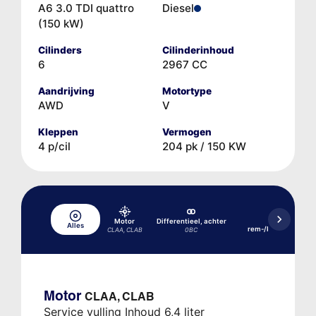
A6 3.0 TDI quattro
Diesel
(150 kW)
Cilinders
Cilinderinhoud
6
2967 CC
Aandrijving
Motortype
AWD
V
Kleppen
Vermogen
4 p/cil
204 pk / 150 KW
Motor
Differentieel, achter
Hydraulisch
Alles
rem-/koppelingssy
CLAA, CLAB
0BC
Motor
CLAA, CLAB
Service vulling Inhoud 6,4 liter