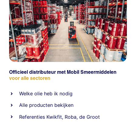
Officieel distributeur met Mobil Smeermiddelen
voor alle sectoren
Welke olie heb ik nodig
Alle producten bekijken
Referentie
s
Kwikfit
,
Roba
,
de Groot