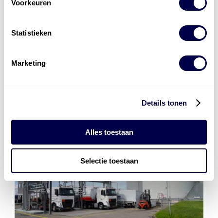
Voorkeuren
Installatie van laadinfra en accu’s
Energiebeheer
en
ERE’s
Statistieken
Laadnetwerk
en
Laadpassen
Marketing
Details tonen
Alles toestaan
Selectie toestaan