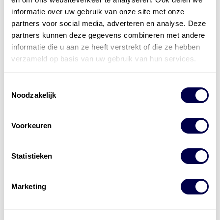
Den Hartog Energies
bestaat uit
vier divisies
informatie over uw gebruik van onze site met onze
partners voor social media, adverteren en analyse. Deze
partners kunnen deze gegevens combineren met andere
informatie die u aan ze heeft verstrekt of die ze hebben
verzameld op basis van uw gebruik van hun services.
Toestemmingsselectie
Noodzakelijk
Voorkeuren
Statistieken
Marketing