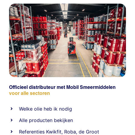
Officieel distributeur met Mobil Smeermiddelen
voor alle sectoren
Welke olie heb ik nodig
Alle producten bekijken
Referentie
s
Kwikfit
,
Roba
,
de Groot