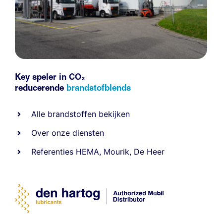
Key speler in CO₂
reducerende
brandstofblends
Alle
brandstoffen
bekijken
Over onze diensten
Referenties
HEMA
,
Mourik
,
De Heer