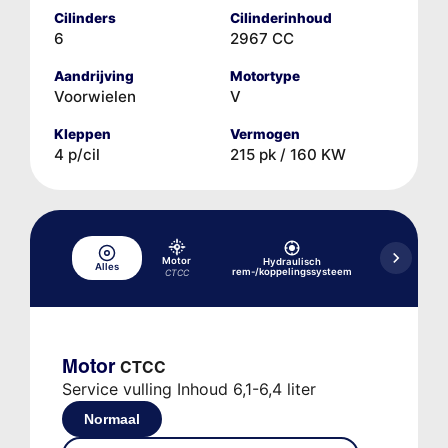
Cilinders
Cilinderinhoud
6
2967 CC
Aandrijving
Motortype
Voorwielen
V
Kleppen
Vermogen
4 p/cil
215 pk / 160 KW
Motor
Hydraulisch
Alles
Koelsysteem
rem-/koppelingssysteem
CTCC
Motor
CTCC
Service vulling Inhoud 6,1-6,4 liter
Normaal