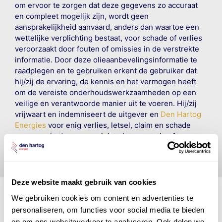
om ervoor te zorgen dat deze gegevens zo accuraat
en compleet mogelijk zijn, wordt geen
aansprakelijkheid aanvaard, anders dan waartoe een
wettelijke verplichting bestaat, voor schade of verlies
veroorzaakt door fouten of omissies in de verstrekte
informatie. Door deze olieaanbevelingsinformatie te
raadplegen en te gebruiken erkent de gebruiker dat
hij/zij de ervaring, de kennis en het vermogen heeft
om de vereiste onderhoudswerkzaamheden op een
veilige en verantwoorde manier uit te voeren. Hij/zij
vrijwaart en indemniseert de uitgever en
Den Hartog
Energies
voor enig verlies, letsel, claim en schade
veroorzaakt door een onjuiste interpretatie of een
onjuist gebruik van de gepubliceerde gegevens.
Deze website maakt gebruik van cookies
We gebruiken cookies om content en advertenties te
personaliseren, om functies voor social media te bieden
en om ons websiteverkeer te analyseren. Ook delen we