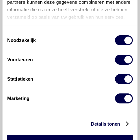
partners kunnen deze gegevens combineren met andere
informatie die u aan ze heeft verstrekt of die ze hebben
700 ATF 5005
verzameld op basis van uw gebruik van hun services.
Ververs elke 30000 km
Toestemmingsselectie
Noodzakelijk
Verdeelbak, van automatisch
Voorkeuren
Mobilube 1 SHC 75W90
Ververs elke 30000 km
Statistieken
Marketing
700 SINTOPOID 75W90
Ververs elke 30000 km
Details tonen