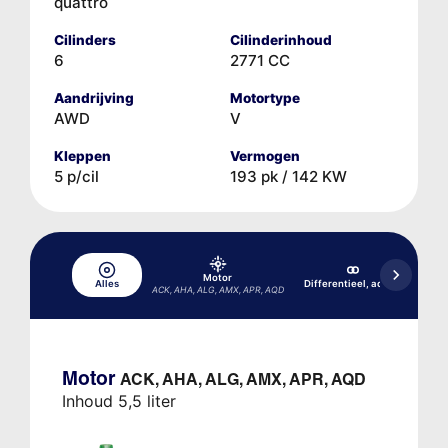
quattro
Cilinders
Cilinderinhoud
6
2771 CC
Aandrijving
Motortype
AWD
V
Kleppen
Vermogen
5 p/cil
193 pk / 142 KW
Motor
Alles
Differentieel, achter
aut
ACK, AHA, ALG, AMX, APR, AQD
Motor
ACK, AHA, ALG, AMX, APR, AQD
Inhoud 5,5 liter