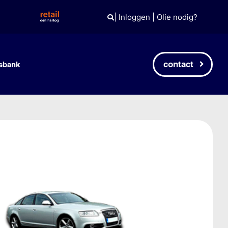
|
Inloggen
|
Olie nodig?
contact
sbank