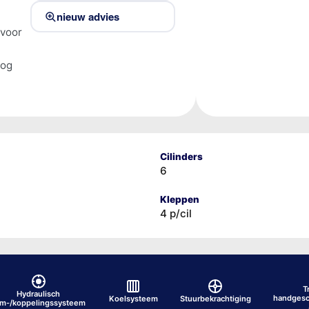
nieuw advies
 voor
tog
Cilinders
6
Kleppen
4 p/cil
T
Hydraulisch
handgesc
Koelsysteem
Stuurbekrachtiging
em-/koppelingssysteem