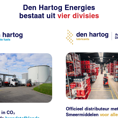
Den Hartog Energies
bestaat uit
vier divisies
Officieel distributeur me
 in CO₂
Smeermiddelen
voor all