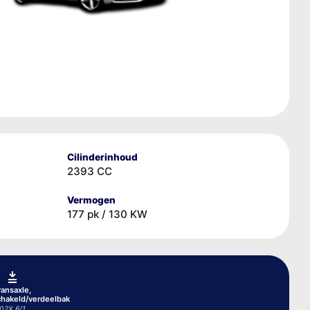
Cilinderinhoud
2393 CC
Vermogen
177 pk / 130 KW
ransaxle,
hakeld/verdeelbak
02X 6/1