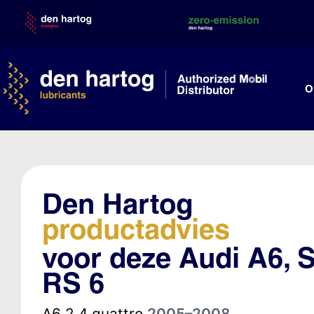
Skip
to
content
O
Den Hartog
productadvies
voor deze Audi A6, S
RS 6
A6 2.4 quattro
2005–2008