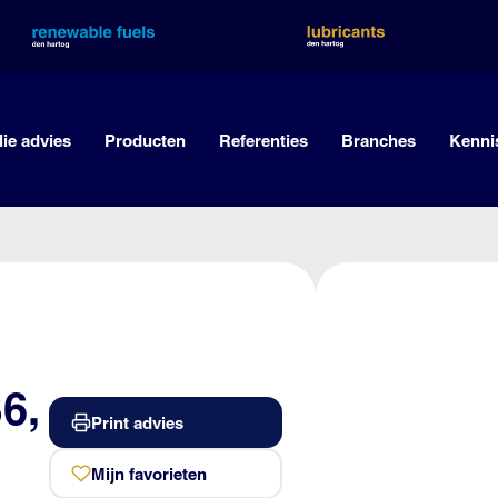
lie advies
Producten
Referenties
Branches
Kenni
6,
Print advies
Mijn favorieten