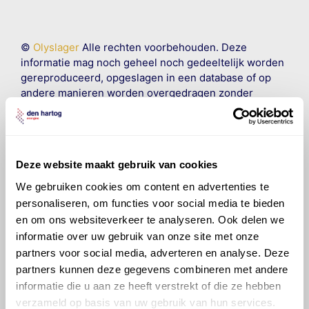
©
Olyslager
Alle rechten voorbehouden. Deze
informatie mag noch geheel noch gedeeltelijk worden
gereproduceerd, opgeslagen in een database of op
andere manieren worden overgedragen zonder
voorafgaande schriftelijke toestemming van Olyslager
Organisation B.V. Hoewel alles in het werk is gesteld
om ervoor te zorgen dat deze gegevens zo accuraat
en compleet mogelijk zijn, wordt geen
Deze website maakt gebruik van cookies
aansprakelijkheid aanvaard, anders dan waartoe een
wettelijke verplichting bestaat, voor schade of verlies
We gebruiken cookies om content en advertenties te
veroorzaakt door fouten of omissies in de verstrekte
personaliseren, om functies voor social media te bieden
informatie. Door deze olieaanbevelingsinformatie te
en om ons websiteverkeer te analyseren. Ook delen we
raadplegen en te gebruiken erkent de gebruiker dat
informatie over uw gebruik van onze site met onze
hij/zij de ervaring, de kennis en het vermogen heeft
partners voor social media, adverteren en analyse. Deze
om de vereiste onderhoudswerkzaamheden op een
partners kunnen deze gegevens combineren met andere
veilige en verantwoorde manier uit te voeren. Hij/zij
informatie die u aan ze heeft verstrekt of die ze hebben
vrijwaart en indemniseert de uitgever en
Den Hartog
verzameld op basis van uw gebruik van hun services.
Energies
voor enig verlies, letsel, claim en schade