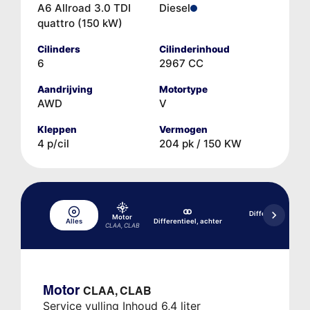
A6 Allroad 3.0 TDI
Diesel
quattro (150 kW)
Cilinders
Cilinderinhoud
6
2967 CC
Aandrijving
Motortype
AWD
V
Kleppen
Vermogen
4 p/cil
204 pk / 150 KW
Differentieel, acht
Motor
uiteinden
Alles
Differentieel, achter
CLAA, CLAB
0BF
Motor
CLAA, CLAB
Service vulling Inhoud 6,4 liter