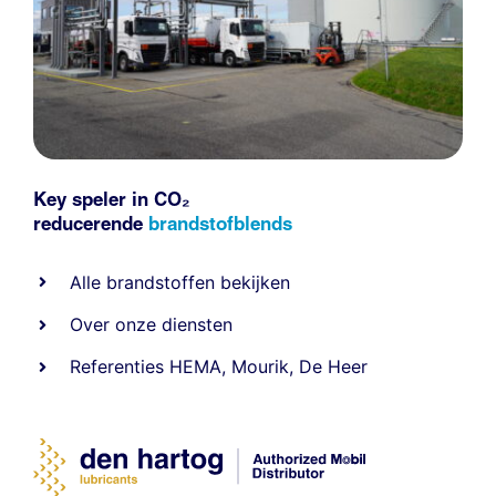
Key speler in CO₂
reducerende
brandstofblends
Alle
brandstoffen
bekijken
Over onze diensten
Referenties
HEMA
,
Mourik
,
De Heer