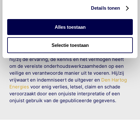
Organisation B.V. Hoewel alles in het werk is gesteld
Details tonen
om ervoor te zorgen dat deze gegevens zo accuraat
en compleet mogelijk zijn, wordt geen
aansprakelijkheid aanvaard, anders dan waartoe een
Alles toestaan
wettelijke verplichting bestaat, voor schade of verlies
veroorzaakt door fouten of omissies in de verstrekte
Selectie toestaan
informatie. Door deze olieaanbevelingsinformatie te
raadplegen en te gebruiken erkent de gebruiker dat
hij/zij de ervaring, de kennis en het vermogen heeft
om de vereiste onderhoudswerkzaamheden op een
veilige en verantwoorde manier uit te voeren. Hij/zij
vrijwaart en indemniseert de uitgever en
Den Hartog
Energies
voor enig verlies, letsel, claim en schade
veroorzaakt door een onjuiste interpretatie of een
onjuist gebruik van de gepubliceerde gegevens.