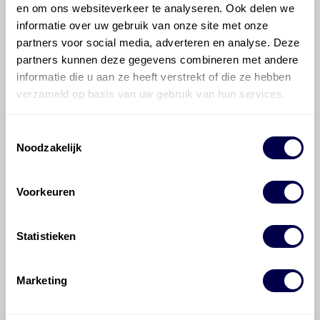
Hoeveel motorolie gaat er in een Audi
en om ons websiteverkeer te analyseren. Ook delen we
A5, S5, RS 5?
informatie over uw gebruik van onze site met onze
partners voor social media, adverteren en analyse. Deze
partners kunnen deze gegevens combineren met andere
Hoe vaak moet de motorolie ververst
worden bij een Audi A5, S5, RS 5?
informatie die u aan ze heeft verstrekt of die ze hebben
verzameld op basis van uw gebruik van hun services.
Voor welke onderdelen van de Audi A5,
Toestemmingsselectie
S5, RS 5 is productadvies beschikbaar?
Noodzakelijk
Voorkeuren
Statistieken
©
Olyslager
Alle rechten voorbehouden. Deze
informatie mag noch geheel noch gedeeltelijk worden
Marketing
gereproduceerd, opgeslagen in een database of op
andere manieren worden overgedragen zonder
voorafgaande schriftelijke toestemming van Olyslager