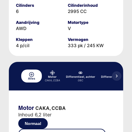
Cilinders
Cilinderinhoud
6
2995 CC
Aandrijving
Motortype
AWD
V
Kleppen
Vermogen
4 p/cil
333 pk / 245 KW
Motor
Differentieel, achter
Differentieel, achter
Alles
CAKA, CCBA
0BC
0BD
Motor
CAKA, CCBA
Inhoud 6,2 liter
Normaal