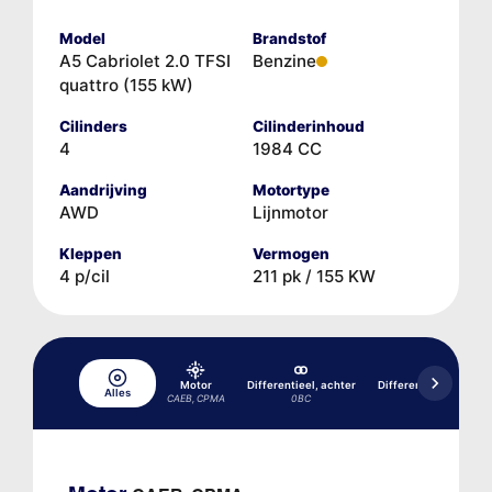
Model
Brandstof
A5 Cabriolet 2.0 TFSI
Benzine
quattro (155 kW)
Cilinders
Cilinderinhoud
4
1984 CC
Aandrijving
Motortype
AWD
Lijnmotor
Kleppen
Vermogen
4 p/cil
211 pk / 155 KW
Motor
Differentieel, achter
Differentieel, achter
Alles
CAEB, CPMA
0BC
0BD