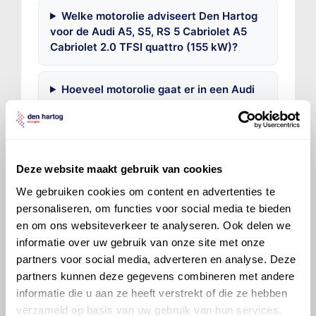
Welke motorolie adviseert Den Hartog
voor de Audi A5, S5, RS 5 Cabriolet A5
Cabriolet 2.0 TFSI quattro (155 kW)?
Hoeveel motorolie gaat er in een Audi
A5, S5, RS 5 Cabriolet?
Hoe vaak moet de motorolie ververst
worden bij een Audi A5, S5, RS 5
Deze website maakt gebruik van cookies
Cabriolet?
We gebruiken cookies om content en advertenties te
personaliseren, om functies voor social media te bieden
Voor welke onderdelen van de Audi A5,
en om ons websiteverkeer te analyseren. Ook delen we
S5, RS 5 Cabriolet is productadvies
informatie over uw gebruik van onze site met onze
beschikbaar?
partners voor social media, adverteren en analyse. Deze
partners kunnen deze gegevens combineren met andere
informatie die u aan ze heeft verstrekt of die ze hebben
verzameld op basis van uw gebruik van hun services.