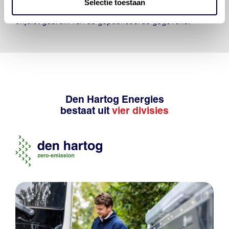
Selectie toestaan
veroorzaakt door een onjuiste interpretatie of een
onjuist gebruik van de gepubliceerde gegevens.
Den Hartog Energies
bestaat uit
vier divisies