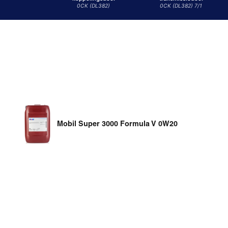
0CK (DL382)
0CK (DL382) 7/1
Mobil Super 3000 Formula V 0W20