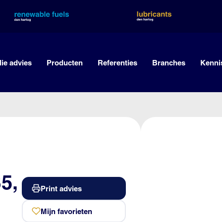
lie advies
Producten
Referenties
Branches
Kenni
5,
Print advies
Mijn favorieten