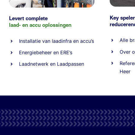
Key speler
Levert complete
reducere
laad- en
accu oplossingen
Alle
br
Installatie van laadinfra en accu’s
Over o
Energiebeheer
en
ERE’s
Refere
Laadnetwerk
en
Laadpassen
Heer