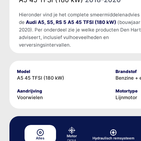
Hieronder vind je het complete smeermiddelenadvies
de
Audi A5, S5, RS 5 A5 45 TFSI (180 kW)
(bouwjaar
2020). Per onderdeel zie je welke producten Den Har
adviseert, inclusief vulhoeveelheden en
verversingsintervallen.
Model
Brandstof
A5 45 TFSI (180 kW)
Benzine + 
Aandrijving
Motortype
Voorwielen
Lijnmotor
Motor
Alles
Hydraulisch remsysteem
DKNA