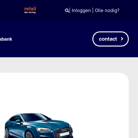
|
Inloggen
|
Olie nodig?
contact
sbank