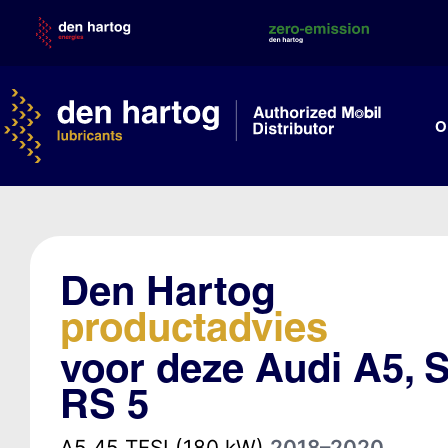
Skip
to
content
O
Den Hartog
productadvies
voor deze Audi A5, S
RS 5
A5 45 TFSI (180 kW)
2018–2020