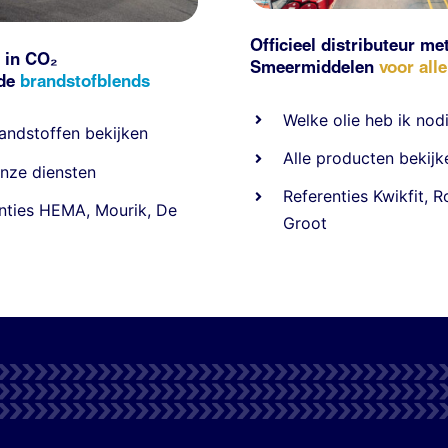
Officieel distributeur me
 in CO₂
Smeermiddelen
voor all
nde
brandstofblends
Welke olie heb ik nod
andstoffen
bekijken
Alle producten bekijk
nze diensten
Referentie
s
Kwikfit
,
R
nties
HEMA
,
Mourik
,
De
Groot