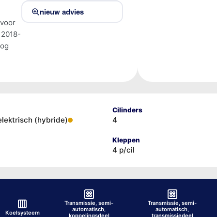
nieuw advies
 voor
 2018-
tog
Cilinders
elektrisch (hybride)
4
Kleppen
4 p/cil
Transmissie, semi-
Transmissie, semi-
automatisch,
automatisch,
Koelsysteem
koppelingsdeel
transmissiedeel