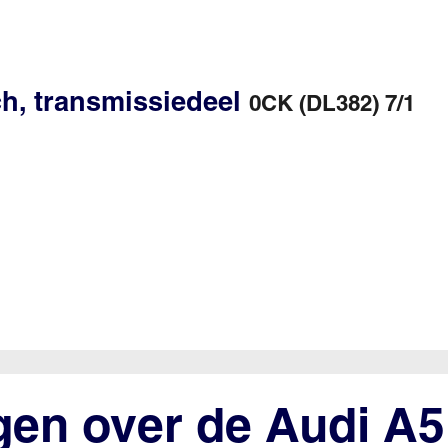
ch, transmissiedeel
0CK (DL382) 7/1
gen over de Audi A5