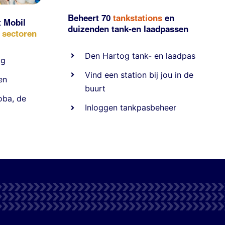
Beheert 70
tankstations
en
t Mobil
duizenden
tank-en laadpassen
e sectoren
Den Hartog tank- en laadpas
ig
Vind een station bij jou in de
en
buurt
oba
,
de
Inloggen tankpasbeheer