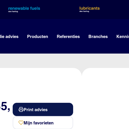
lie advies
Producten
Referenties
Branches
Kenni
5,
Print advies
Mijn favorieten