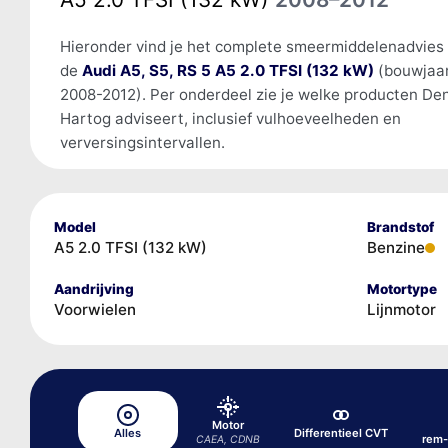
Hieronder vind je het complete smeermiddelenadvies
de
Audi A5, S5, RS 5 A5 2.0 TFSI (132 kW)
(bouwjaa
2008-2012). Per onderdeel zie je welke producten De
Hartog adviseert, inclusief vulhoeveelheden en
verversingsintervallen.
Model
Brandstof
A5 2.0 TFSI (132 kW)
Benzine
Aandrijving
Motortype
Voorwielen
Lijnmotor
Motor
Alles
Differentieel CVT
rem-
CAEA, CDNB