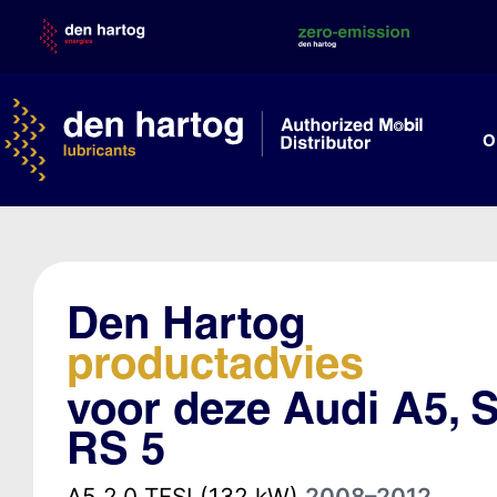
Skip
to
content
O
Den Hartog
productadvies
voor deze Audi A5, S
RS 5
A5 2.0 TFSI (132 kW)
2008–2012