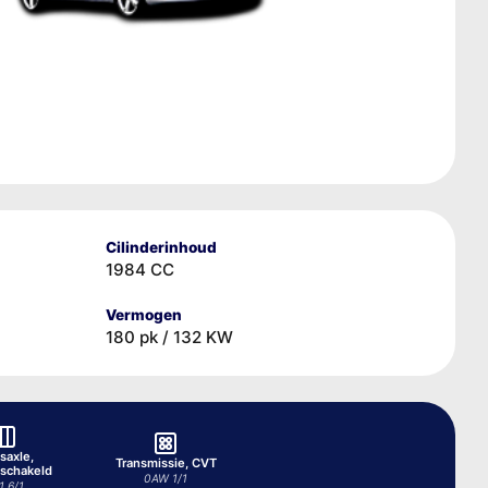
Cilinderinhoud
1984 CC
Vermogen
180 pk / 132 KW
saxle,
Transmissie, CVT
schakeld
0AW 1/1
1 6/1