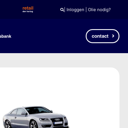
|
Inloggen
|
Olie nodig?
contact
sbank