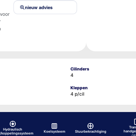
nieuw advies
 voor
r
n
Cilinders
4
Kleppen
4 p/cil
Tran
Hydraulisch
handge
Koelsysteem
Stuurbekrachtiging
/koppelingssysteem
0B