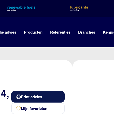
lie advies
Producten
Referenties
Branches
Kenni
4,
Print advies
Mijn favorieten