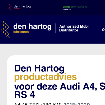
Skip
to
content
O
Den Hartog
productadvies
voor deze Audi A4, S
RS 4
A4 45 TFSI (180 kW)
2018–2020