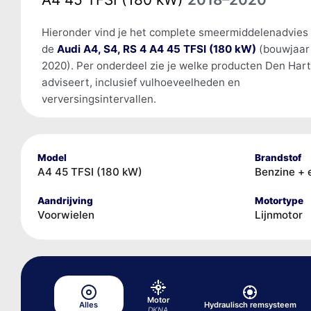
Hieronder vind je het complete smeermiddelenadvies
de
Audi A4, S4, RS 4 A4 45 TFSI (180 kW)
(bouwjaar
2020). Per onderdeel zie je welke producten Den Har
adviseert, inclusief vulhoeveelheden en
verversingsintervallen.
Model
Brandstof
A4 45 TFSI (180 kW)
Benzine + 
Aandrijving
Motortype
Voorwielen
Lijnmotor
Motor
Alles
Hydraulisch remsysteem
DKNA