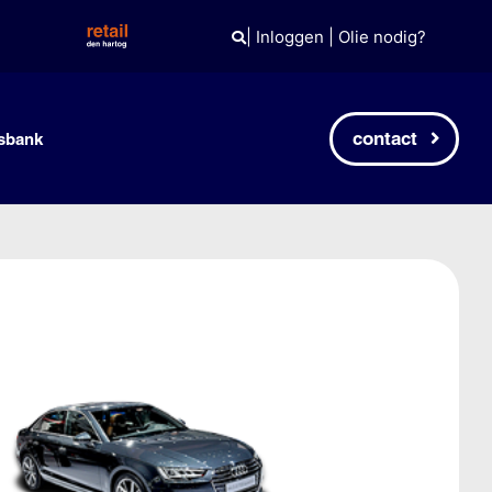
|
Inloggen
|
Olie nodig?
contact
sbank