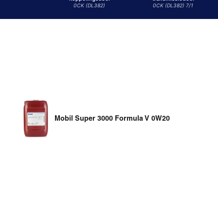
0CK (DL382)
0CK (DL382) 7/1
Mobil Super 3000 Formula V 0W20