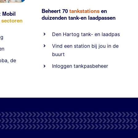
Beheert 70
tankstations
en
t Mobil
duizenden
tank-en laadpassen
e sectoren
Den Hartog tank- en laadpas
ig
Vind een station bij jou in de
en
buurt
oba
,
de
Inloggen tankpasbeheer