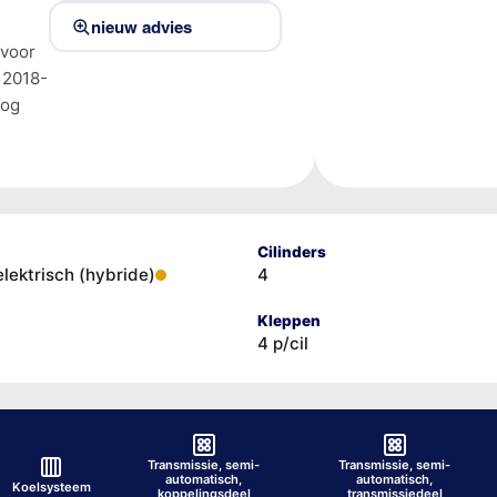
nieuw advies
 voor
 2018-
tog
Cilinders
elektrisch (hybride)
4
Kleppen
4 p/cil
Transmissie, semi-
Transmissie, semi-
automatisch,
automatisch,
Koelsysteem
koppelingsdeel
transmissiedeel