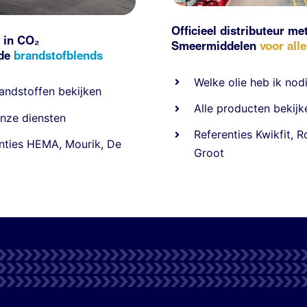
Officieel distributeur me
 in CO₂
Smeermiddelen
voor all
nde
brandstofblends
Welke olie heb ik nod
andstoffen
bekijken
Alle producten bekijk
nze diensten
Referentie
s
Kwikfit
,
R
nties
HEMA
,
Mourik
,
De
Groot