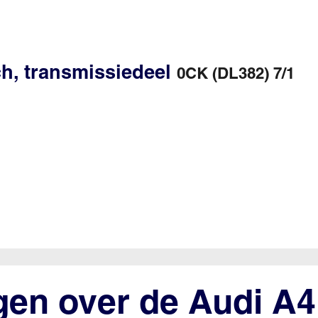
ch, transmissiedeel
0CK (DL382) 7/1
gen over de Audi A4