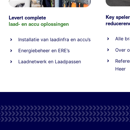
Key speler
Levert complete
reducere
laad- en
accu oplossingen
Alle
br
Installatie van laadinfra en accu’s
Over o
Energiebeheer
en
ERE’s
Refere
Laadnetwerk
en
Laadpassen
Heer