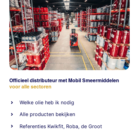
Officieel distributeur met Mobil Smeermiddelen
voor alle sectoren
Welke olie heb ik nodig
Alle producten bekijken
Referentie
s
Kwikfit
,
Roba
,
de Groot