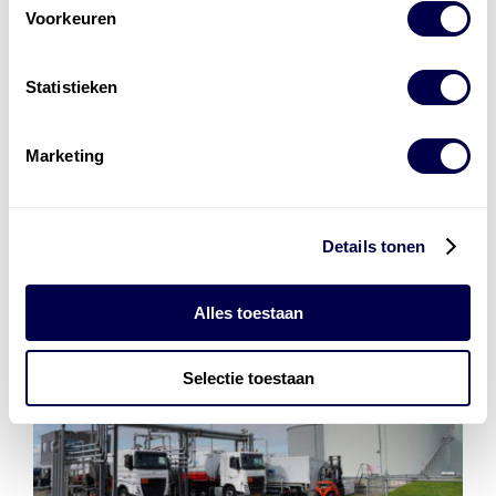
Voorkeuren
Installatie van laadinfra en accu’s
Statistieken
Energiebeheer
en
ERE’s
Laadnetwerk
en
Laadpassen
Marketing
Details tonen
Alles toestaan
Selectie toestaan