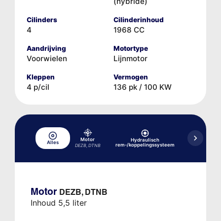
(hybride)
Cilinders
Cilinderinhoud
4
1968 CC
Aandrijving
Motortype
Voorwielen
Lijnmotor
Kleppen
Vermogen
4 p/cil
136 pk / 100 KW
Motor
Hydraulisch
Alles
Koelsysteem
rem-/koppelingssysteem
DEZB, DTNB
Motor
DEZB, DTNB
Inhoud 5,5 liter