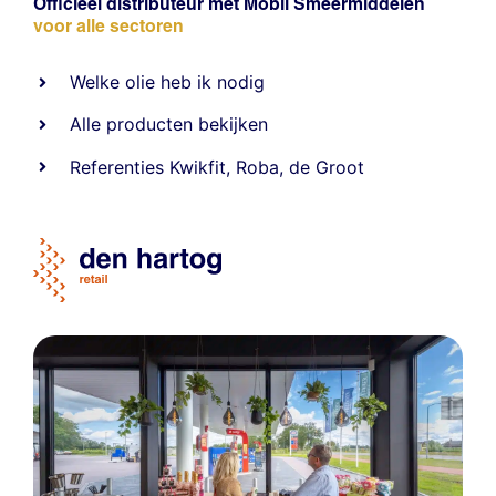
Officieel distributeur met Mobil Smeermiddelen
voor alle sectoren
Welke olie heb ik nodig
Alle producten bekijken
Referentie
s
Kwikfit
,
Roba
,
de Groot