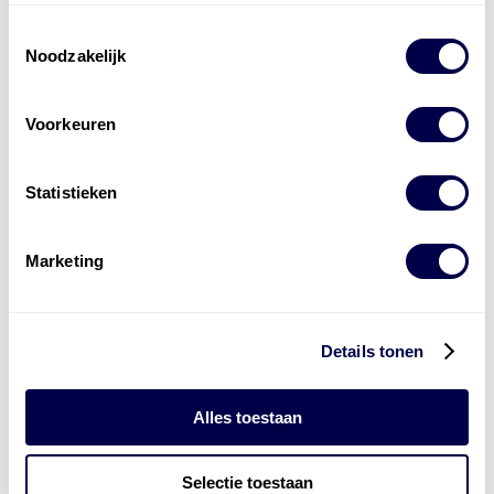
Toestemmingsselectie
Noodzakelijk
Voorkeuren
Levert complete
Statistieken
laad- en
accu oplossingen
Marketing
Installatie van laadinfra en accu’s
Energiebeheer
en
ERE’s
Laadnetwerk
en
Laadpassen
Details tonen
Alles toestaan
Selectie toestaan