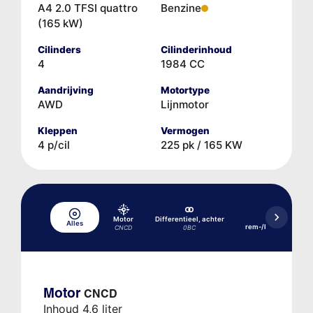
A4 2.0 TFSI quattro
Benzine
(165 kW)
Cilinders
Cilinderinhoud
4
1984 CC
Aandrijving
Motortype
AWD
Lijnmotor
Kleppen
Vermogen
4 p/cil
225 pk / 165 KW
Motor
Differentieel, achter
Hydraulisch
Alles
rem-/koppelingssy
CNCD
0BC
Motor
CNCD
Inhoud 4,6 liter