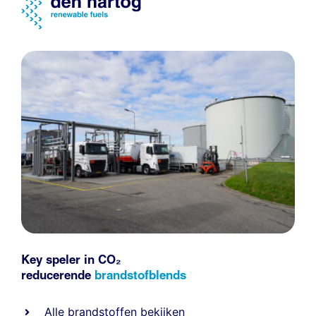
Key speler in CO₂
reducerende
brandstofblends
Alle
brandstoffen
bekijken