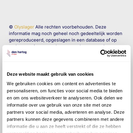
©
Olyslager
Alle rechten voorbehouden. Deze
informatie mag noch geheel noch gedeeltelijk worden
gereproduceerd, opgeslagen in een database of op
andere manieren worden overgedragen zonder
voorafgaande schriftelijke toestemming van Olyslager
Organisation B.V. Hoewel alles in het werk is gesteld
om ervoor te zorgen dat deze gegevens zo accuraat
en compleet mogelijk zijn, wordt geen
Deze website maakt gebruik van cookies
aansprakelijkheid aanvaard, anders dan waartoe een
We gebruiken cookies om content en advertenties te
wettelijke verplichting bestaat, voor schade of verlies
personaliseren, om functies voor social media te bieden
veroorzaakt door fouten of omissies in de verstrekte
en om ons websiteverkeer te analyseren. Ook delen we
informatie. Door deze olieaanbevelingsinformatie te
informatie over uw gebruik van onze site met onze
raadplegen en te gebruiken erkent de gebruiker dat
hij/zij de ervaring, de kennis en het vermogen heeft
partners voor social media, adverteren en analyse. Deze
om de vereiste onderhoudswerkzaamheden op een
partners kunnen deze gegevens combineren met andere
veilige en verantwoorde manier uit te voeren. Hij/zij
informatie die u aan ze heeft verstrekt of die ze hebben
vrijwaart en indemniseert de uitgever en
Den Hartog