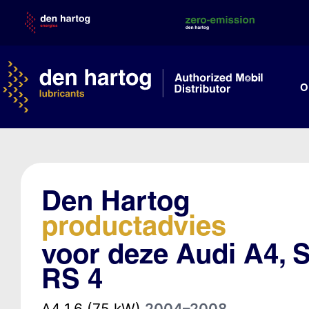
Skip
to
content
O
Den Hartog
productadvies
voor deze Audi A4, S
RS 4
A4 1.6 (75 kW)
2004–2008