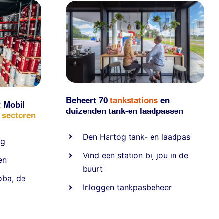
Beheert 70
tankstations
en
t Mobil
duizenden
tank-en laadpassen
e sectoren
Den Hartog tank- en laadpas
ig
Vind een station bij jou in de
en
buurt
oba
,
de
Inloggen tankpasbeheer