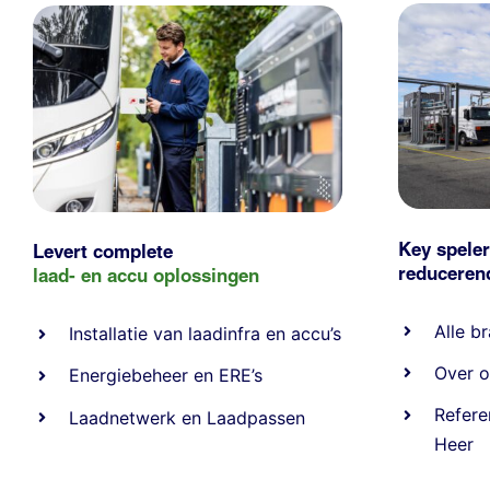
Key speler
Levert complete
reducere
laad- en
accu oplossingen
Alle
br
Installatie van laadinfra en accu’s
Over o
Energiebeheer
en
ERE’s
Refere
Laadnetwerk
en
Laadpassen
Heer