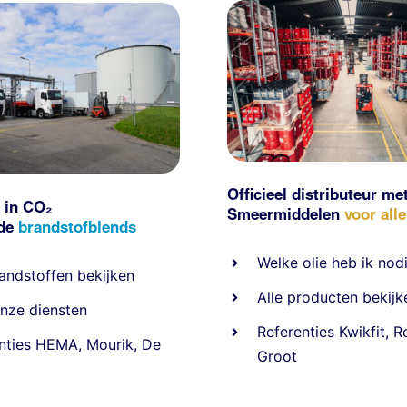
Officieel distributeur me
 in CO₂
Smeermiddelen
voor all
nde
brandstofblends
Welke olie heb ik nod
andstoffen
bekijken
Alle producten bekijk
nze diensten
Referentie
s
Kwikfit
,
R
nties
HEMA
,
Mourik
,
De
Groot