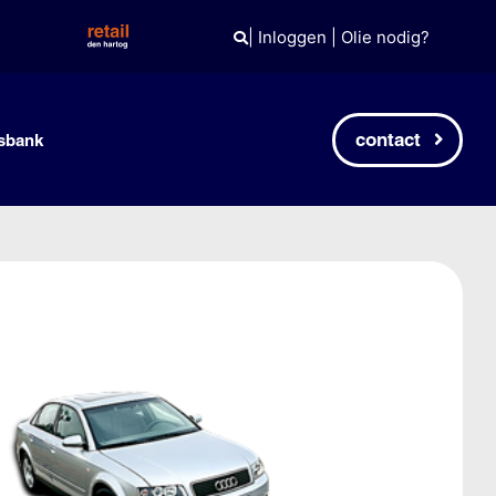
|
Inloggen
|
Olie nodig?
contact
sbank