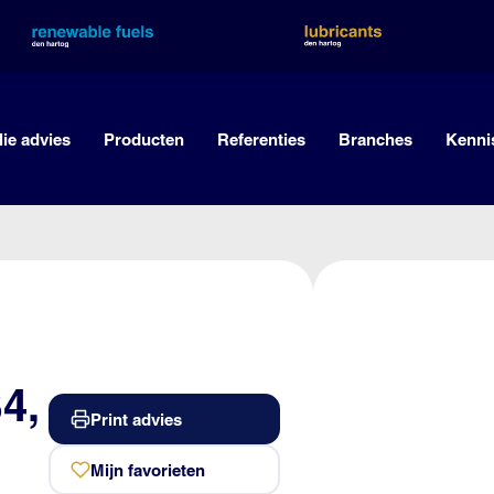
lie advies
Producten
Referenties
Branches
Kenni
4,
Print advies
Mijn favorieten