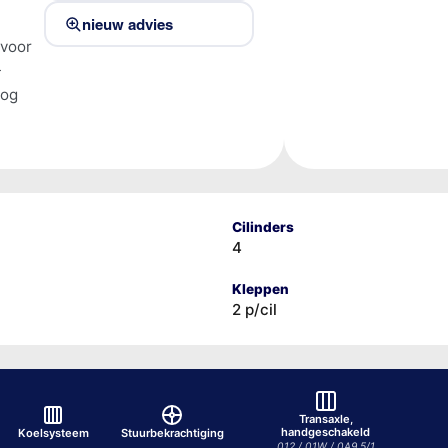
nieuw advies
 voor
-
tog
Cilinders
4
Kleppen
2 p/cil
Transaxle,
handgeschakeld
Koelsysteem
Stuurbekrachtiging
012 / 01W / 0A9 5/1