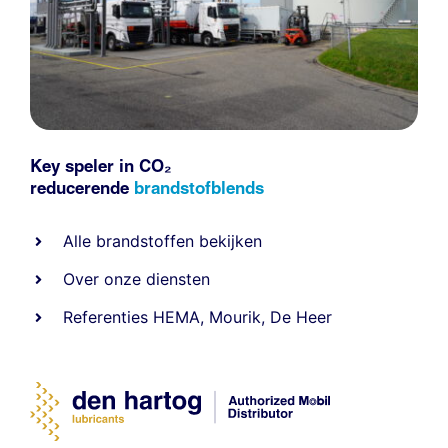
Key speler in CO₂
reducerende
brandstofblends
Alle
brandstoffen
bekijken
Over onze diensten
Referenties
HEMA
,
Mourik
,
De Heer