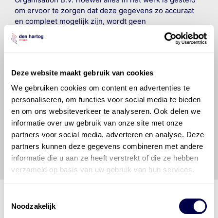
om ervoor te zorgen dat deze gegevens zo accuraat
en compleet mogelijk zijn, wordt geen
aansprakelijkheid aanvaard, anders dan waartoe een
wettelijke verplichting bestaat, voor schade of verlies
veroorzaakt door fouten of omissies in de verstrekte
informatie. Door deze olieaanbevelingsinformatie te
Deze website maakt gebruik van cookies
raadplegen en te gebruiken erkent de gebruiker dat
hij/zij de ervaring, de kennis en het vermogen heeft
We gebruiken cookies om content en advertenties te
om de vereiste onderhoudswerkzaamheden op een
personaliseren, om functies voor social media te bieden
veilige en verantwoorde manier uit te voeren. Hij/zij
en om ons websiteverkeer te analyseren. Ook delen we
vrijwaart en indemniseert de uitgever en
Den Hartog
informatie over uw gebruik van onze site met onze
Energies
voor enig verlies, letsel, claim en schade
partners voor social media, adverteren en analyse. Deze
veroorzaakt door een onjuiste interpretatie of een
partners kunnen deze gegevens combineren met andere
onjuist gebruik van de gepubliceerde gegevens.
informatie die u aan ze heeft verstrekt of die ze hebben
verzameld op basis van uw gebruik van hun services.
Toestemmingsselectie
Noodzakelijk