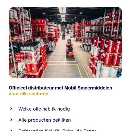
Officieel distributeur met Mobil Smeermiddelen
voor alle sectoren
Welke olie heb ik nodig
Alle producten bekijken
Referentie
s
Kwikfit
,
Roba
,
de Groot