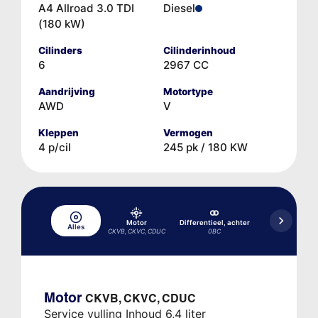
A4 Allroad 3.0 TDI
Diesel
(180 kW)
Cilinders
Cilinderinhoud
6
2967 CC
Aandrijving
Motortype
AWD
V
Kleppen
Vermogen
4 p/cil
245 pk / 180 KW
Differentiee
Motor
Differentieel, achter
uitei
Alles
CKVB, CKVC, CDUC
0BC
0B
Motor
CKVB, CKVC, CDUC
Service vulling Inhoud 6,4 liter