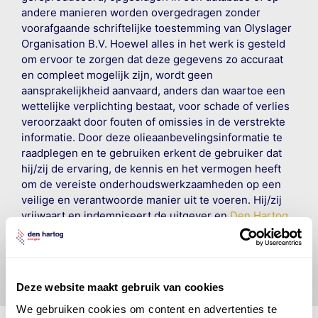
andere manieren worden overgedragen zonder
voorafgaande schriftelijke toestemming van Olyslager
Organisation B.V. Hoewel alles in het werk is gesteld
om ervoor te zorgen dat deze gegevens zo accuraat
en compleet mogelijk zijn, wordt geen
aansprakelijkheid aanvaard, anders dan waartoe een
wettelijke verplichting bestaat, voor schade of verlies
veroorzaakt door fouten of omissies in de verstrekte
informatie. Door deze olieaanbevelingsinformatie te
raadplegen en te gebruiken erkent de gebruiker dat
hij/zij de ervaring, de kennis en het vermogen heeft
om de vereiste onderhoudswerkzaamheden op een
veilige en verantwoorde manier uit te voeren. Hij/zij
vrijwaart en indemniseert de uitgever en
Den Hartog
Energies
voor enig verlies, letsel, claim en schade
veroorzaakt door een onjuiste interpretatie of een
onjuist gebruik van de gepubliceerde gegevens.
Deze website maakt gebruik van cookies
We gebruiken cookies om content en advertenties te