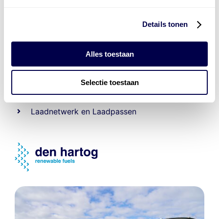
Details tonen
Levert complete
laad- en
accu oplossingen
Alles toestaan
Installatie van laadinfra en accu’s
Selectie toestaan
Energiebeheer
en
ERE’s
Laadnetwerk
en
Laadpassen