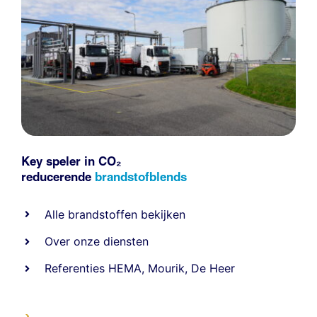
Key speler in CO₂
reducerende
brandstofblends
Alle
brandstoffen
bekijken
Over onze diensten
Referenties
HEMA
,
Mourik
,
De Heer