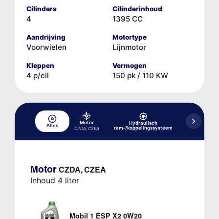
Cilinders
Cilinderinhoud
4
1395 CC
Aandrijving
Motortype
Voorwielen
Lijnmotor
Kleppen
Vermogen
4 p/cil
150 pk / 110 KW
Motor
Hydraulisch
Hydraulisc
Alles
rem-/koppelingssysteem
versne
CZDA, CZEA
Motor
CZDA, CZEA
Inhoud 4 liter
Mobil 1 ESP X2 0W20