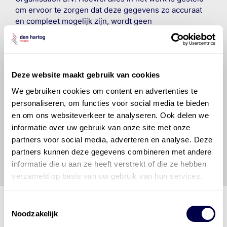
om ervoor te zorgen dat deze gegevens zo accuraat
en compleet mogelijk zijn, wordt geen
aansprakelijkheid aanvaard, anders dan waartoe een
wettelijke verplichting bestaat, voor schade of verlies
veroorzaakt door fouten of omissies in de verstrekte
informatie. Door deze olieaanbevelingsinformatie te
Deze website maakt gebruik van cookies
raadplegen en te gebruiken erkent de gebruiker dat
hij/zij de ervaring, de kennis en het vermogen heeft
We gebruiken cookies om content en advertenties te
om de vereiste onderhoudswerkzaamheden op een
personaliseren, om functies voor social media te bieden
veilige en verantwoorde manier uit te voeren. Hij/zij
en om ons websiteverkeer te analyseren. Ook delen we
vrijwaart en indemniseert de uitgever en
Den Hartog
informatie over uw gebruik van onze site met onze
Energies
voor enig verlies, letsel, claim en schade
partners voor social media, adverteren en analyse. Deze
veroorzaakt door een onjuiste interpretatie of een
partners kunnen deze gegevens combineren met andere
onjuist gebruik van de gepubliceerde gegevens.
informatie die u aan ze heeft verstrekt of die ze hebben
verzameld op basis van uw gebruik van hun services.
Toestemmingsselectie
Noodzakelijk