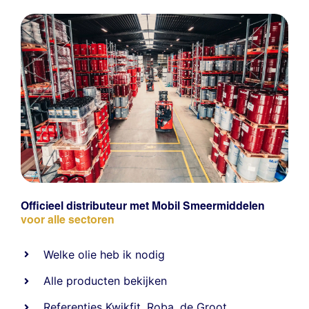
Officieel distributeur met Mobil Smeermiddelen
voor alle sectoren
Welke olie heb ik nodig
Alle producten bekijken
Referentie
s
Kwikfit
,
Roba
,
de Groot