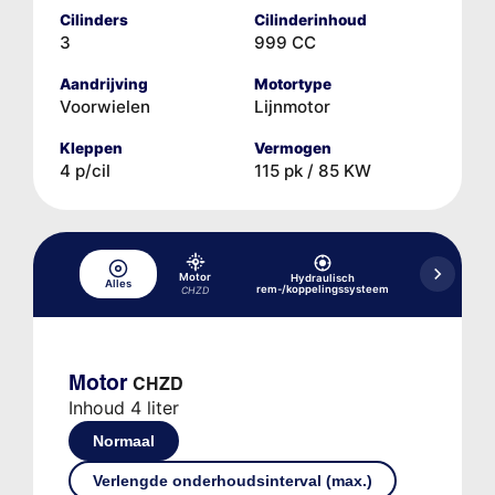
Cilinders
Cilinderinhoud
3
999 CC
Aandrijving
Motortype
Voorwielen
Lijnmotor
Kleppen
Vermogen
4 p/cil
115 pk / 85 KW
Motor
Hydraulisch
Hydraulisc
Alles
rem-/koppelingssysteem
versne
CHZD
Motor
CHZD
Inhoud 4 liter
Normaal
Verlengde onderhoudsinterval (max.)