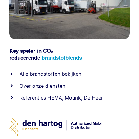
Key speler in CO₂
reducerende
brandstofblends
Alle
brandstoffen
bekijken
Over onze diensten
Referenties
HEMA
,
Mourik
,
De Heer