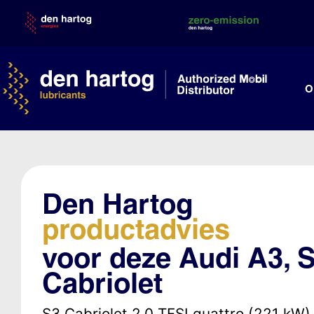
Skip
to
content
O
Den Hartog
productadvies
voor deze Audi A3, 
Cabriolet
S3 Cabriolet 2.0 TFSI quattro (221 kW)