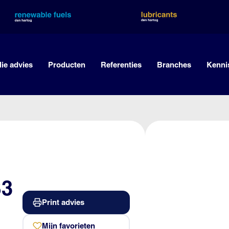
lie advies
Producten
Referenties
Branches
Kenni
S3
Print advies
Mijn favorieten