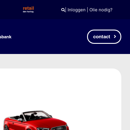
|
Inloggen
|
Olie nodig?
contact
sbank