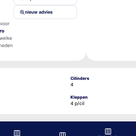
nieuw advies
 voor
ro
 welke
lheden
Cilinders
4
Kleppen
4 p/cil