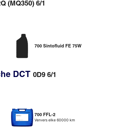
2Q (MQ350) 6/1
700 Sintofluid FE 75W
sche DCT
0D9 6/1
700 FFL-2
Ververs elke 60000 km