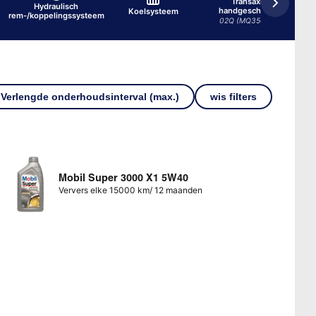
Transaxle,
Hydraulisch
handgeschakeld
Koelsysteem
rem-/koppelingssysteem
02Q (MQ350) 6/1
Verlengde onderhoudsinterval (max.)
wis filters
Mobil Super 3000 X1 5W40
Ververs elke 15000 km/ 12 maanden