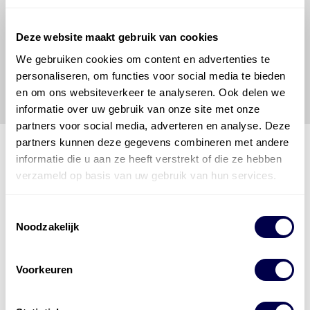
om de vereiste onderhoudswerkzaamheden op een
veilige en verantwoorde manier uit te voeren. Hij/zij
vrijwaart en indemniseert de uitgever en
Den Hartog
Deze website maakt gebruik van cookies
Energies
voor enig verlies, letsel, claim en schade
We gebruiken cookies om content en advertenties te
veroorzaakt door een onjuiste interpretatie of een
personaliseren, om functies voor social media te bieden
onjuist gebruik van de gepubliceerde gegevens.
en om ons websiteverkeer te analyseren. Ook delen we
informatie over uw gebruik van onze site met onze
partners voor social media, adverteren en analyse. Deze
partners kunnen deze gegevens combineren met andere
informatie die u aan ze heeft verstrekt of die ze hebben
verzameld op basis van uw gebruik van hun services.
Den Hartog Energies
bestaat uit
vier divisies
Toestemmingsselectie
Noodzakelijk
Voorkeuren