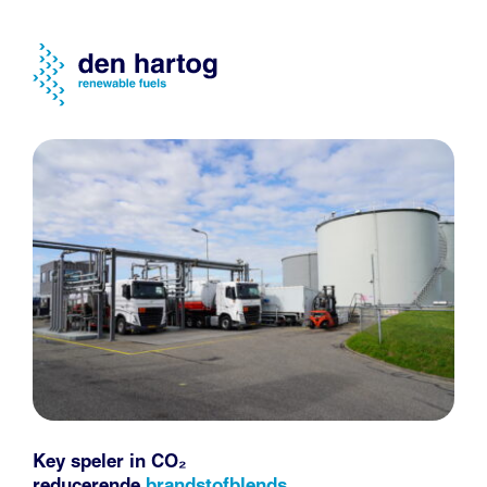
Key speler in CO₂
reducerende
brandstofblends