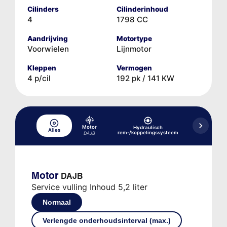
Cilinders
Cilinderinhoud
4
1798 CC
Aandrijving
Motortype
Voorwielen
Lijnmotor
Kleppen
Vermogen
4 p/cil
192 pk / 141 KW
Motor
Hydraulisch
Hydraulisc
Alles
rem-/koppelingssysteem
versne
DAJB
Motor
DAJB
Service vulling Inhoud 5,2 liter
Normaal
Verlengde onderhoudsinterval (max.)