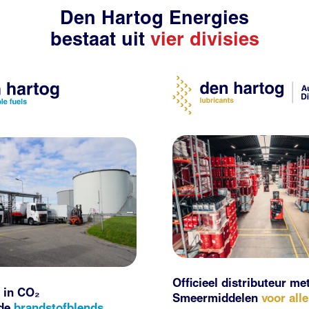
Den Hartog Energies
bestaat uit
vier divisies
Officieel distributeur me
 in CO₂
Smeermiddelen
voor all
nde
brandstofblends