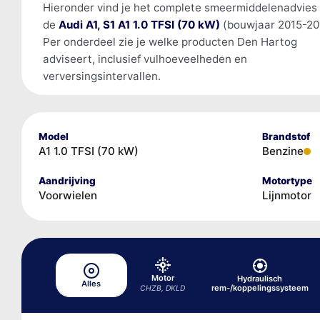
Hieronder vind je het complete smeermiddelenadvies
de
Audi A1, S1 A1 1.0 TFSI (70 kW)
(bouwjaar 2015-20
Per onderdeel zie je welke producten Den Hartog
adviseert, inclusief vulhoeveelheden en
verversingsintervallen.
Model
Brandstof
A1 1.0 TFSI (70 kW)
Benzine
Aandrijving
Motortype
Voorwielen
Lijnmotor
Motor
Hydraulisch
Alles
rem-/koppelingssysteem
CHZB, DKLD