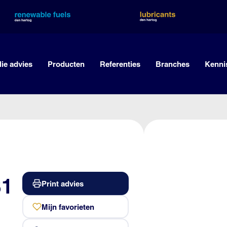
lie advies
Producten
Referenties
Branches
Kenni
S1
Print advies
Mijn favorieten