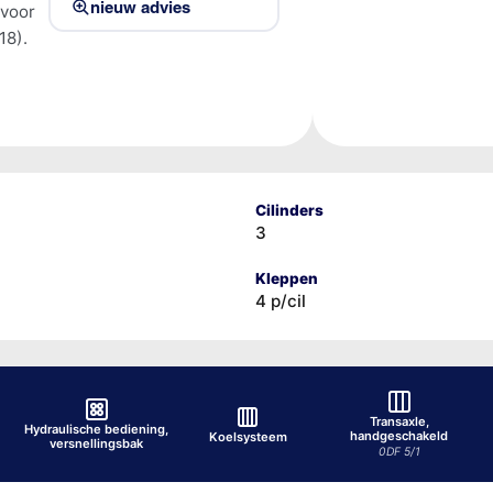
nieuw advies
 voor
18).
Cilinders
3
Kleppen
4 p/cil
Transaxle,
Hydraulische bediening,
handgeschakeld
Koelsysteem
versnellingsbak
0DF 5/1