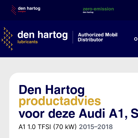
Skip
to
content
O
Den Hartog
productadvies
voor deze Audi A1, 
A1 1.0 TFSI (70 kW)
2015–2018