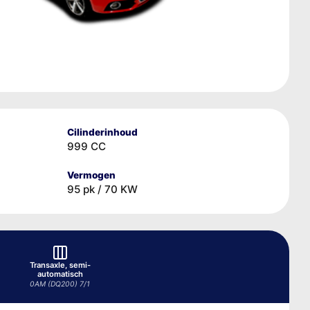
Cilinderinhoud
999 CC
Vermogen
95 pk / 70 KW
Transaxle, semi-
automatisch
0AM (DQ200) 7/1