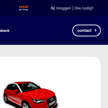
|
Inloggen
|
Olie nodig?
contact
sbank