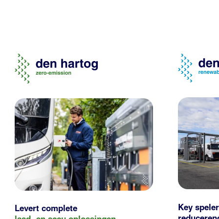
Key speler
Levert complete
reducere
laad- en
accu oplossingen