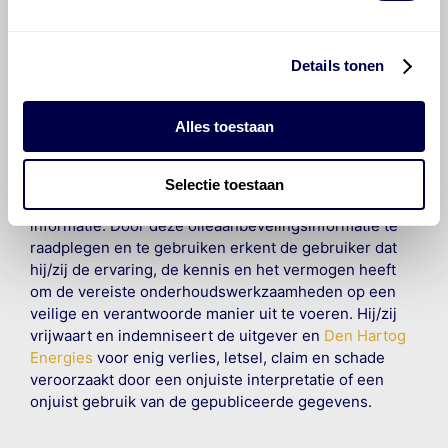
informatie mag noch geheel noch gedeeltelijk worden
gereproduceerd, opgeslagen in een database of op
andere manieren worden overgedragen zonder
Details tonen
voorafgaande schriftelijke toestemming van Olyslager
Organisation B.V. Hoewel alles in het werk is gesteld
om ervoor te zorgen dat deze gegevens zo accuraat
Alles toestaan
en compleet mogelijk zijn, wordt geen
aansprakelijkheid aanvaard, anders dan waartoe een
wettelijke verplichting bestaat, voor schade of verlies
Selectie toestaan
veroorzaakt door fouten of omissies in de verstrekte
informatie. Door deze olieaanbevelingsinformatie te
raadplegen en te gebruiken erkent de gebruiker dat
hij/zij de ervaring, de kennis en het vermogen heeft
om de vereiste onderhoudswerkzaamheden op een
veilige en verantwoorde manier uit te voeren. Hij/zij
vrijwaart en indemniseert de uitgever en
Den Hartog
Energies
voor enig verlies, letsel, claim en schade
veroorzaakt door een onjuiste interpretatie of een
onjuist gebruik van de gepubliceerde gegevens.