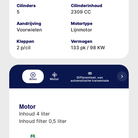
Cilinders
Cilinderinhoud
5
2309 CC
Aandrijving
Motortype
Voorwielen
Lijnmotor
Kleppen
Vermogen
2 p/cil
133 pk / 98 KW
Differentieel, van
Alles
Motor
Hydraulisch 
automatische transmissie
Motor
Inhoud 4 liter
Inhoud filter 0,5 liter