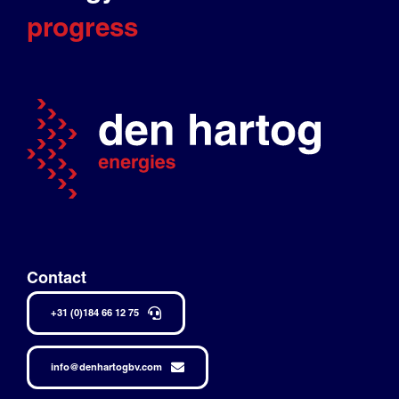
progress
Contact
+31 (0)184 66 12 75
info@denhartogbv.com