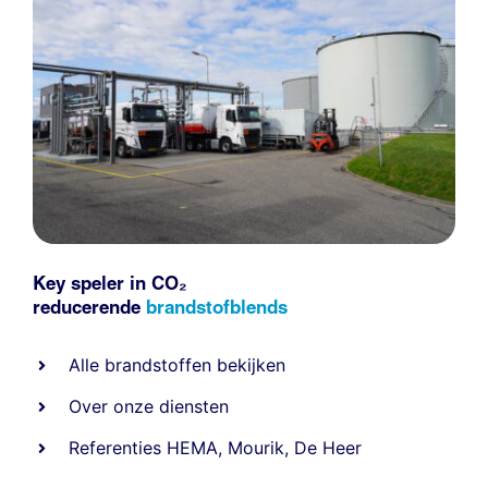
Key speler in CO₂
reducerende
brandstofblends
Alle
brandstoffen
bekijken
Over onze diensten
Referenties
HEMA
,
Mourik
,
De Heer