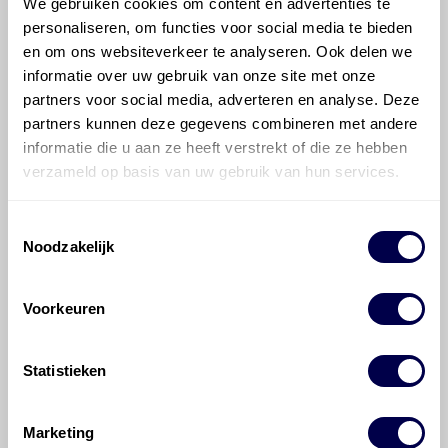
Welke motorolie adviseert Den Hartog
We gebruiken cookies om content en advertenties te
voor de Audi 90 90 2.3 E?
personaliseren, om functies voor social media te bieden
en om ons websiteverkeer te analyseren. Ook delen we
informatie over uw gebruik van onze site met onze
Hoeveel motorolie gaat er in een Audi
partners voor social media, adverteren en analyse. Deze
90?
partners kunnen deze gegevens combineren met andere
informatie die u aan ze heeft verstrekt of die ze hebben
Hoe vaak moet de motorolie ververst
verzameld op basis van uw gebruik van hun services.
worden bij een Audi 90?
Toestemmingsselectie
Voor welke onderdelen van de Audi 90
Noodzakelijk
is productadvies beschikbaar?
Voorkeuren
Statistieken
©
Olyslager
Alle rechten voorbehouden. Deze
Marketing