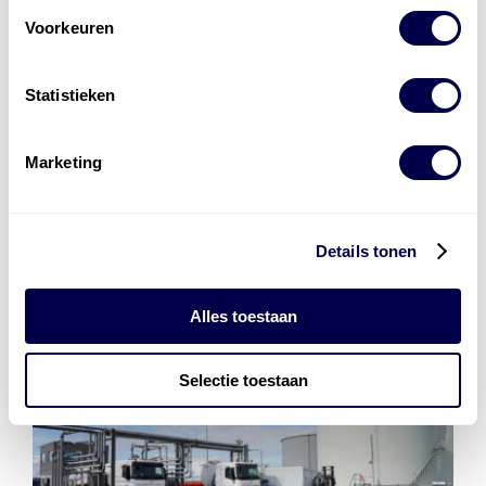
laad- en
accu oplossingen
Voorkeuren
Installatie van laadinfra en accu’s
Statistieken
Energiebeheer
en
ERE’s
Laadnetwerk
en
Laadpassen
Marketing
Details tonen
Alles toestaan
Selectie toestaan