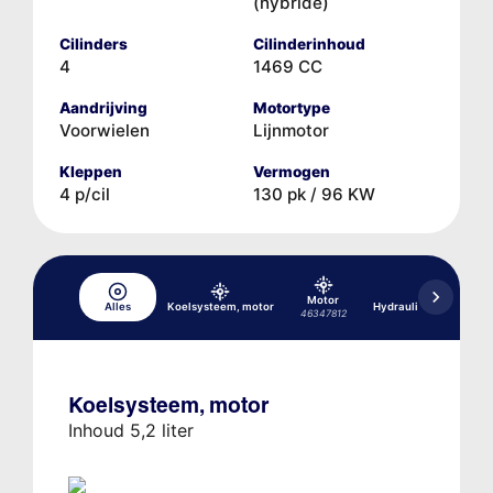
(hybride)
Cilinders
Cilinderinhoud
4
1469 CC
Aandrijving
Motortype
Voorwielen
Lijnmotor
Kleppen
Vermogen
4 p/cil
130 pk / 96 KW
Motor
Alles
Koelsysteem, motor
Hydraulisch remsyst
46347812
Koelsysteem, motor
Inhoud 5,2 liter