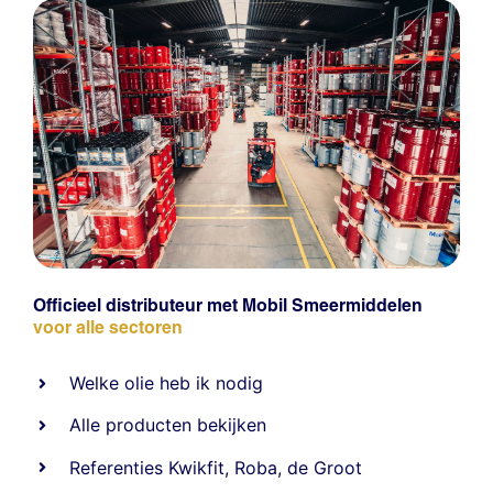
Officieel distributeur met Mobil Smeermiddelen
voor alle sectoren
Welke olie heb ik nodig
Alle producten bekijken
Referentie
s
Kwikfit
,
Roba
,
de Groot