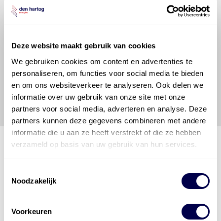
informatie. Door deze olieaanbevelingsinformatie te
raadplegen en te gebruiken erkent de gebruiker dat
hij/zij de ervaring, de kennis en het vermogen heeft
om de vereiste onderhoudswerkzaamheden op een
Deze website maakt gebruik van cookies
veilige en verantwoorde manier uit te voeren. Hij/zij
We gebruiken cookies om content en advertenties te
vrijwaart en indemniseert de uitgever en
Den Hartog
personaliseren, om functies voor social media te bieden
Energies
voor enig verlies, letsel, claim en schade
veroorzaakt door een onjuiste interpretatie of een
en om ons websiteverkeer te analyseren. Ook delen we
onjuist gebruik van de gepubliceerde gegevens.
informatie over uw gebruik van onze site met onze
partners voor social media, adverteren en analyse. Deze
partners kunnen deze gegevens combineren met andere
informatie die u aan ze heeft verstrekt of die ze hebben
verzameld op basis van uw gebruik van hun services.
Den Hartog Energies
Toestemmingsselectie
bestaat uit
vier divisies
Noodzakelijk
Voorkeuren