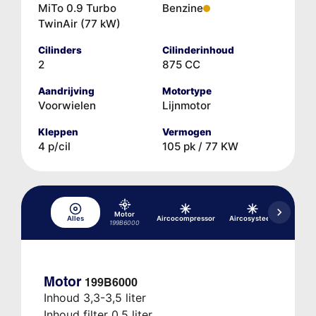
MiTo 0.9 Turbo
Benzine
TwinAir (77 kW)
Cilinders
Cilinderinhoud
2
875 CC
Aandrijving
Motortype
Voorwielen
Lijnmotor
Kleppen
Vermogen
4 p/cil
105 pk / 77 KW
Motor
Alles
Aircocompressor
Aircosysteem
rem-
199B6000
Motor
199B6000
Inhoud 3,3-3,5 liter
Inhoud filter 0,5 liter