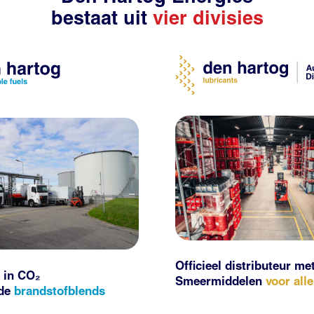
bestaat uit
vier divisies
Officieel distributeur me
 in CO₂
Smeermiddelen
voor all
nde
brandstofblends