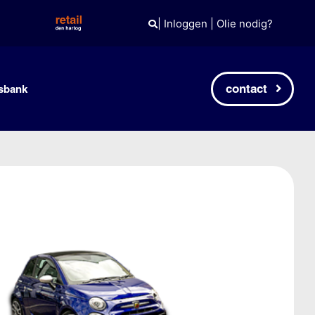
|
Inloggen
|
Olie nodig?
contact
sbank