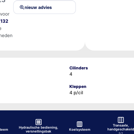
nieuw advies
 voor
(132
e
lheden
Cilinders
4
Kleppen
4 p/cil
Transaxle,
Hydraulische bediening,
handgeschakel
steem
Koelsysteem
versnellingsbak
5/1