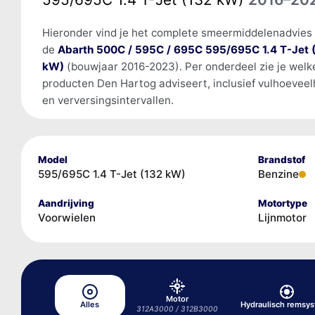
Hieronder vind je het complete smeermiddelenadvies
de
Abarth 500C / 595C / 695C 595/695C 1.4 T-Jet 
kW)
(bouwjaar 2016-2023). Per onderdeel zie je welk
producten Den Hartog adviseert, inclusief vulhoevee
en verversingsintervallen.
Model
Brandstof
595/695C 1.4 T-Jet (132 kW)
Benzine
Aandrijving
Motortype
Voorwielen
Lijnmotor
Motor
Alles
Hydraulisch remsy
312A3000 / 312B3000