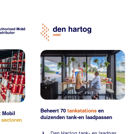
Beheert 70
tankstations
en
t Mobil
duizenden
tank-en laadpassen
e sectoren
Den Hartog tank- en laadpas