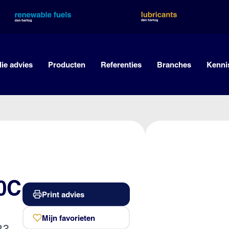
lie advies
Producten
Referenties
Branches
Kenni
00C
Print advies
Mijn favorieten
23