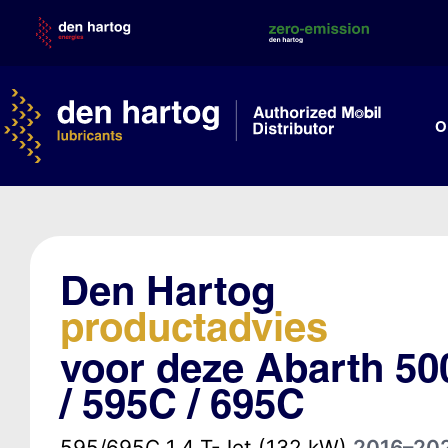
Skip
to
content
O
Den Hartog
productadvies
voor deze Abarth 5
/ 595C / 695C
595/695C 1.4 T-Jet (132 kW)
2016–20