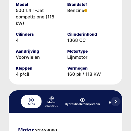
Model
Brandstof
500 1.4 T-Jet
Benzine
competizione (118
kW)
Cilinders
Cilinderinhoud
4
1368 CC
Aandrijving
Motortype
Voorwielen
Lijnmotor
Kleppen
Vermogen
4 p/cil
160 pk / 118 KW
Motor
Hydraulische b
Alles
Hydraulisch remsysteem
versnellin
312A3000
Motor
312A3000