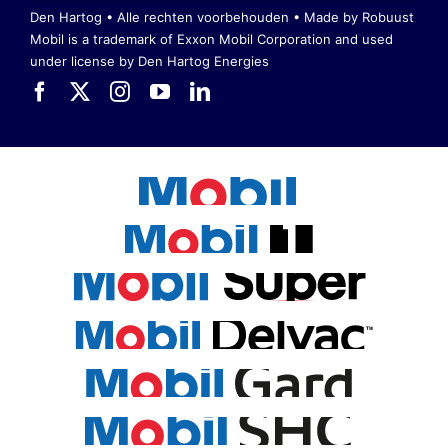
Den Hartog • Alle rechten voorbehouden •
Made by Robuust
Mobil is a trademark of Exxon Mobil Corporation
and used
under license by Den Hartog Energies