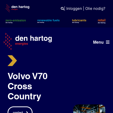
Skip
to
|
Inloggen
|
Olie nodig?
content
Menu
ERE
Wat wij doen
Volvo V70
Wie wij zijn
Cross
Country
Duurzaam
Tank- en laadpas
contact