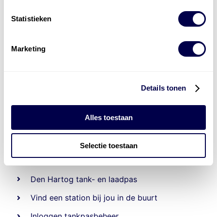
Statistieken
Marketing
Details tonen
Alles toestaan
Beheert 70
tankstations
en duizenden
tank-en
Selectie toestaan
laadpassen
Den Hartog tank- en laadpas
Vind een station bij jou in de buurt
Inloggen tankpasbeheer