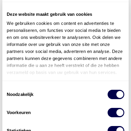
Deze website maakt gebruik van cookies
We gebruiken cookies om content en advertenties te
Officieel distributeur met Mobil Smeermiddelen
personaliseren, om functies voor social media te bieden
voor alle sectoren
en om ons websiteverkeer te analyseren. Ook delen we
informatie over uw gebruik van onze site met onze
Welke olie heb ik nodig
partners voor social media, adverteren en analyse. Deze
partners kunnen deze gegevens combineren met andere
Alle producten bekijken
informatie die u aan ze heeft verstrekt of die ze hebben
Referentie
s
Kwikfit
,
Roba
,
de Groot
verzameld op basis van uw gebruik van hun services.
Toestemmingsselectie
Noodzakelijk
Voorkeuren
Statistieken