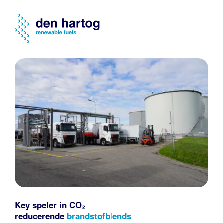
Key speler in CO₂
reducerende
brandstofblends