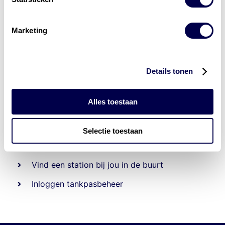
Marketing
Details tonen
Alles toestaan
Beheert 70
tankstations
en duizenden
tank-en
laadpassen
Selectie toestaan
Den Hartog tank- en laadpas
Vind een station bij jou in de buurt
Inloggen tankpasbeheer