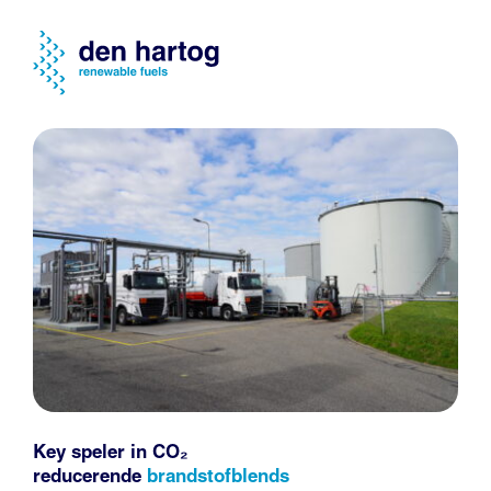
Key speler in CO₂
reducerende
brandstofblends