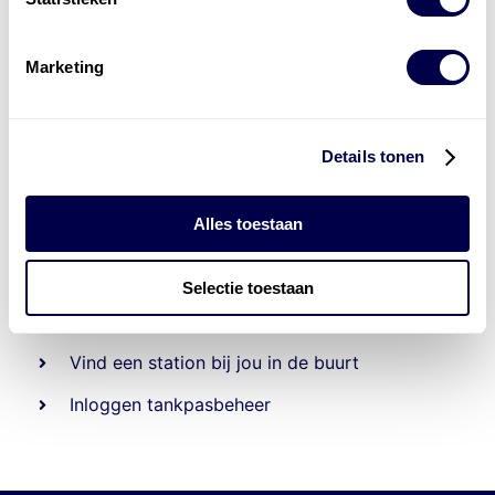
Marketing
Details tonen
Alles toestaan
Beheert 70
tankstations
en duizenden
tank-en
laadpassen
Selectie toestaan
Den Hartog tank- en laadpas
Vind een station bij jou in de buurt
Inloggen tankpasbeheer