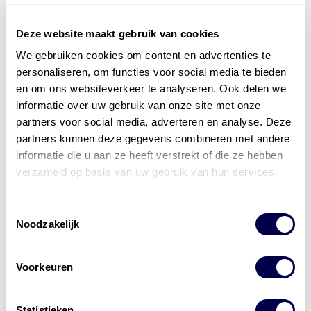
Deze website maakt gebruik van cookies
We gebruiken cookies om content en advertenties te
Officieel distributeur met Mobil Smeermiddelen
personaliseren, om functies voor social media te bieden
voor alle sectoren
en om ons websiteverkeer te analyseren. Ook delen we
informatie over uw gebruik van onze site met onze
Welke olie heb ik nodig
partners voor social media, adverteren en analyse. Deze
partners kunnen deze gegevens combineren met andere
Alle producten bekijken
informatie die u aan ze heeft verstrekt of die ze hebben
Referentie
s
Kwikfit
,
Roba
,
de Groot
verzameld op basis van uw gebruik van hun services.
Toestemmingsselectie
Noodzakelijk
Voorkeuren
Statistieken