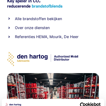
Key speler in CO₂
reducerende
brandstofblends
Alle
brandstoffen
bekijken
Over onze diensten
Referenties
HEMA
,
Mourik
,
De Heer