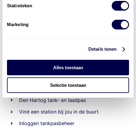
Statistieken
Marketing
Details tonen
Alles toestaan
Beheert 70
tankstations
en duizenden
tank-en
laadpassen
Selectie toestaan
Den Hartog tank- en laadpas
Vind een station bij jou in de buurt
Inloggen tankpasbeheer