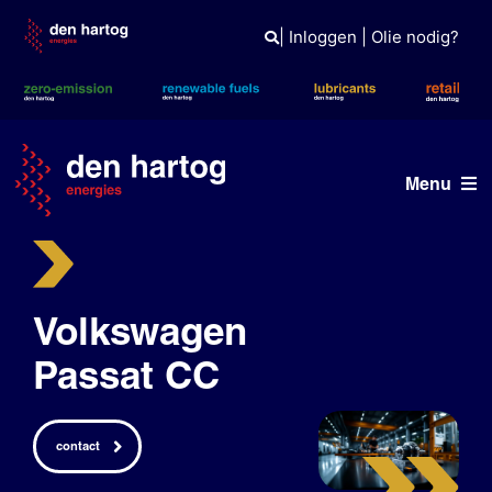
Skip
to
|
Inloggen
|
Olie nodig?
content
Menu
ERE
Wat wij doen
Volkswagen
Wie wij zijn
Passat CC
Duurzaam
contact
Tank- en laadpas