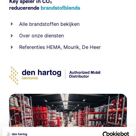
Key speler in CO₂
reducerende
brandstofblends
Alle
brandstoffen
bekijken
Over onze diensten
Referenties
HEMA
,
Mourik
,
De Heer