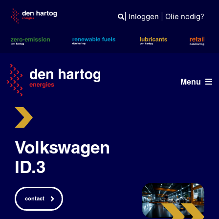
Skip
to
|
Inloggen
|
Olie nodig?
content
Menu
ERE
Wat wij doen
Volkswagen
Wie wij zijn
ID.3
Duurzaam
contact
Tank- en laadpas