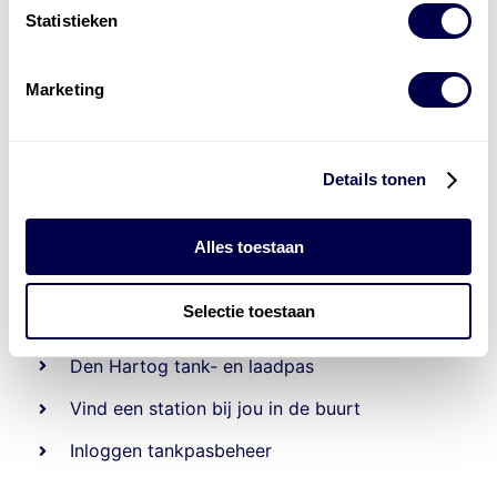
Statistieken
Marketing
Details tonen
Alles toestaan
Beheert 70
tankstations
en duizenden
tank-en
laadpassen
Selectie toestaan
Den Hartog tank- en laadpas
Vind een station bij jou in de buurt
Inloggen tankpasbeheer