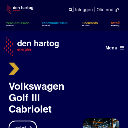
Skip
to
|
Inloggen
|
Olie nodig?
content
Menu
ERE
Wat wij doen
Volkswagen
Wie wij zijn
Golf III
Cabriolet
Duurzaam
Tank- en laadpas
contact