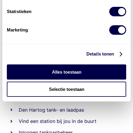
Statistieken
Marketing
Details tonen
Alles toestaan
Beheert 70
tankstations
en duizenden
tank-en
Selectie toestaan
laadpassen
Den Hartog tank- en laadpas
Vind een station bij jou in de buurt
Inloggen tankpasbeheer