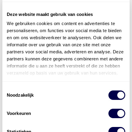
Deze website maakt gebruik van cookies
We gebruiken cookies om content en advertenties te
Officieel distributeur met Mobil Smeermiddelen
personaliseren, om functies voor social media te bieden
voor alle sectoren
en om ons websiteverkeer te analyseren. Ook delen we
informatie over uw gebruik van onze site met onze
Welke olie heb ik nodig
partners voor social media, adverteren en analyse. Deze
partners kunnen deze gegevens combineren met andere
Alle producten bekijken
informatie die u aan ze heeft verstrekt of die ze hebben
Referentie
s
Kwikfit
,
Roba
,
de Groot
verzameld op basis van uw gebruik van hun services.
Toestemmingsselectie
Noodzakelijk
Voorkeuren
Statistieken