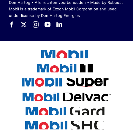
Den Hartog • Alle rechten voorbehouden •
Made by Robuust
Mobil is a trademark of Exxon Mobil Corporation
and used
under license by Den Hartog Energies