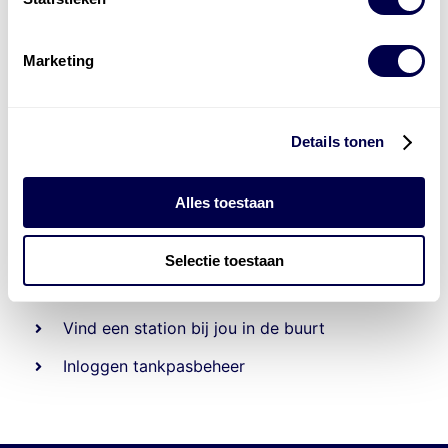
Marketing
Details tonen
Alles toestaan
Beheert 70
tankstations
en duizenden
tank-en
laadpassen
Selectie toestaan
Den Hartog tank- en laadpas
Vind een station bij jou in de buurt
Inloggen tankpasbeheer