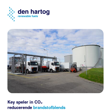
Key speler in CO₂
reducerende
brandstofblends