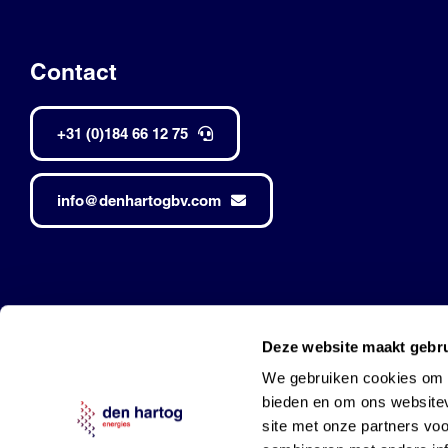
Contact
+31 (0)184 66 12 75
info@denhartogbv.com
Den Hartog • Alle rechten voorbehouden •
Made by Robuust
Deze website maakt gebru
Mobil is a trademark of Exxon Mobil Corporation
and used under l
We gebruiken cookies om c
bieden en om ons websitev
site met onze partners vo