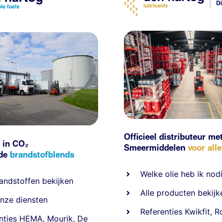
Officieel distributeur me
 in CO₂
Smeermiddelen
voor all
nde
brandstofblends
Welke olie heb ik nod
andstoffen
bekijken
Alle producten bekijk
nze diensten
Referentie
s
Kwikfit
,
R
nties
HEMA
,
Mourik
,
De