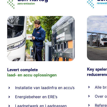
Key speler
Levert complete
reducere
laad- en
accu oplossingen
Alle
br
Installatie van laadinfra en accu’s
Over o
Energiebeheer
en
ERE’s
Refere
Laadnetwerk
en
Laadpassen