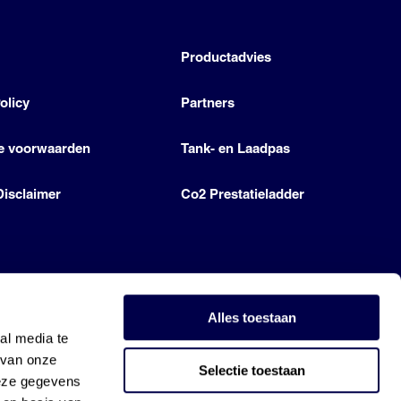
h
Productadvies
olicy
Partners
e voorwaarden
Tank- en Laadpas
Disclaimer
Co2 Prestatieladder
Alles toestaan
al media te
 van onze
Selectie toestaan
deze gegevens