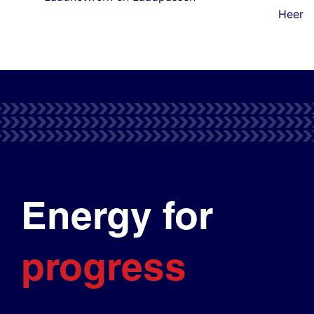
Heer
Energy for
progress