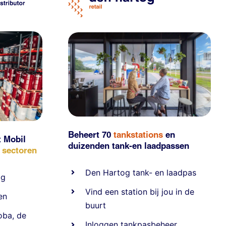
Beheert 70
tankstations
en
t Mobil
duizenden
tank-en laadpassen
e sectoren
Den Hartog tank- en laadpas
ig
Vind een station bij jou in de
en
buurt
oba
,
de
Inloggen tankpasbeheer