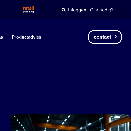
|
Inloggen
|
Olie nodig?
contact
as
Productadvies