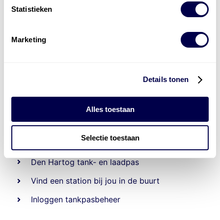
Statistieken
Marketing
Details tonen
Alles toestaan
Beheert 70
tankstations
en duizenden
tank-en
laadpassen
Selectie toestaan
Den Hartog tank- en laadpas
Vind een station bij jou in de buurt
Inloggen tankpasbeheer