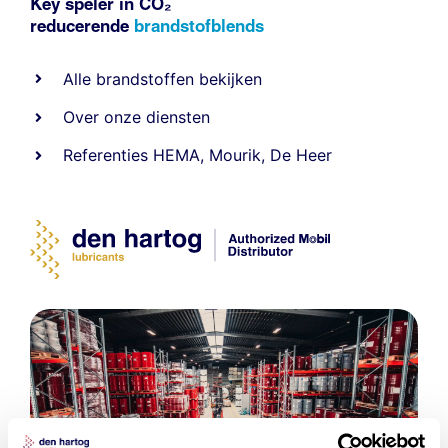
Key speler in CO₂
reducerende
brandstofblends
Alle
brandstoffen
bekijken
Over onze diensten
Referenties
HEMA
,
Mourik
,
De Heer