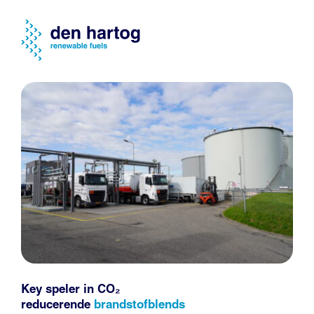
Key speler in CO₂
reducerende
brandstofblends