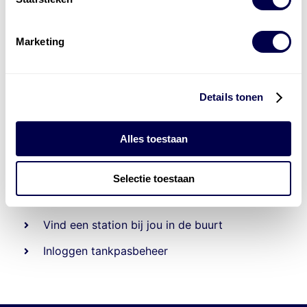
Marketing
Details tonen
Alles toestaan
Beheert 70
tankstations
en duizenden
tank-en
laadpassen
Selectie toestaan
Den Hartog tank- en laadpas
Vind een station bij jou in de buurt
Inloggen tankpasbeheer