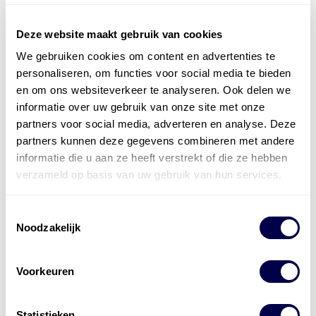
Deze website maakt gebruik van cookies
We gebruiken cookies om content en advertenties te
Officieel distributeur met Mobil Smeermiddelen
personaliseren, om functies voor social media te bieden
voor alle sectoren
en om ons websiteverkeer te analyseren. Ook delen we
informatie over uw gebruik van onze site met onze
Welke olie heb ik nodig
partners voor social media, adverteren en analyse. Deze
partners kunnen deze gegevens combineren met andere
Alle producten bekijken
informatie die u aan ze heeft verstrekt of die ze hebben
Referentie
s
Kwikfit
,
Roba
,
de Groot
verzameld op basis van uw gebruik van hun services.
Toestemmingsselectie
Noodzakelijk
Voorkeuren
Statistieken