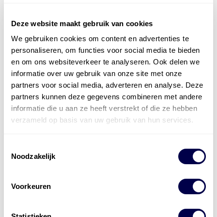
Deze website maakt gebruik van cookies
We gebruiken cookies om content en advertenties te
Officieel distributeur met Mobil Smeermiddelen
personaliseren, om functies voor social media te bieden
voor alle sectoren
en om ons websiteverkeer te analyseren. Ook delen we
informatie over uw gebruik van onze site met onze
Welke olie heb ik nodig
partners voor social media, adverteren en analyse. Deze
partners kunnen deze gegevens combineren met andere
Alle producten bekijken
informatie die u aan ze heeft verstrekt of die ze hebben
Referentie
s
Kwikfit
,
Roba
,
de Groot
verzameld op basis van uw gebruik van hun services.
Toestemmingsselectie
Noodzakelijk
Voorkeuren
Statistieken