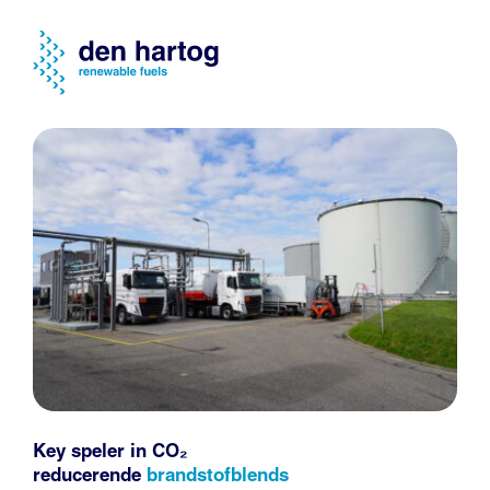
Key speler in CO₂
reducerende
brandstofblends