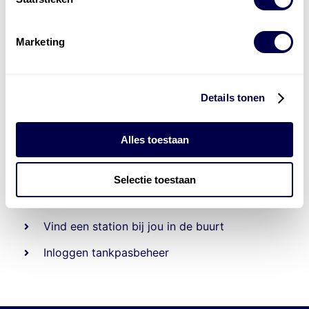
Marketing
Details tonen
Alles toestaan
Beheert 70
tankstations
en duizenden
tank-en
laadpassen
Selectie toestaan
Den Hartog tank- en laadpas
Vind een station bij jou in de buurt
Inloggen tankpasbeheer