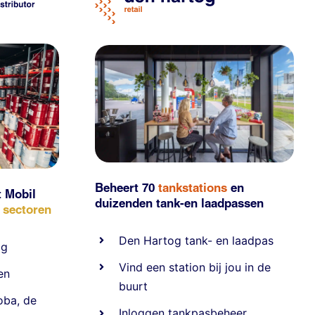
Beheert 70
tankstations
en
t Mobil
duizenden
tank-en laadpassen
e sectoren
Den Hartog tank- en laadpas
ig
Vind een station bij jou in de
en
buurt
oba
,
de
Inloggen tankpasbeheer