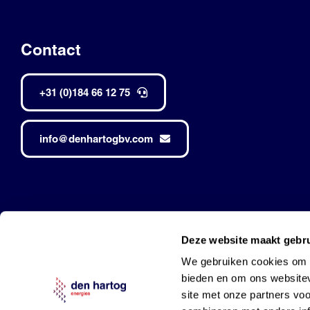
Contact
+31 (0)184 66 12 75
info@denhartogbv.com
Den Hartog • Alle rechten voorbehouden •
Made by Robuust
Deze website maakt gebru
Mobil is a trademark of Exxon Mobil Corporation
and used under l
We gebruiken cookies om c
bieden en om ons websitev
site met onze partners vo