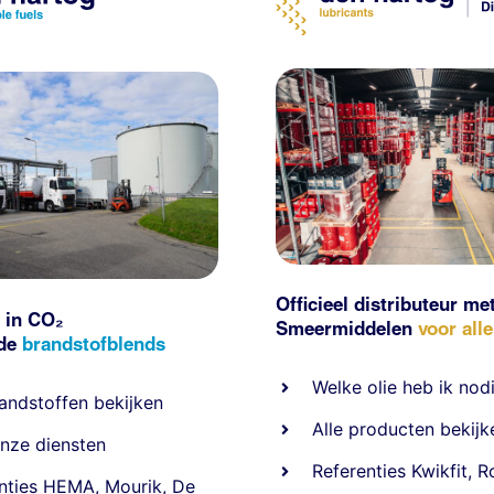
Officieel distributeur me
 in CO₂
Smeermiddelen
voor all
nde
brandstofblends
Welke olie heb ik nod
andstoffen
bekijken
Alle producten bekijk
nze diensten
Referentie
s
Kwikfit
,
R
nties
HEMA
,
Mourik
,
De