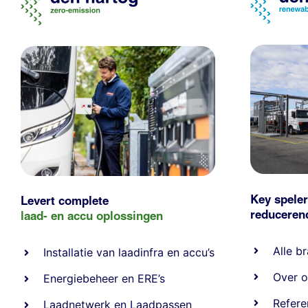
Key speler
Levert complete
reducere
laad- en
accu oplossingen
Alle
br
Installatie van laadinfra en accu’s
Over o
Energiebeheer
en
ERE’s
Refere
Laadnetwerk
en
Laadpassen