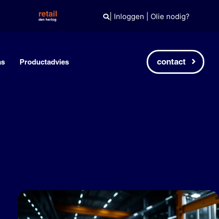
|
Inloggen
|
Olie nodig?
contact
as
Productadvies