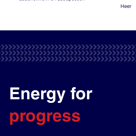
Heer
Energy for
progress