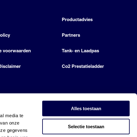
h
Productadvies
olicy
Partners
e voorwaarden
Tank- en Laadpas
Disclaimer
Co2 Prestatieladder
Alles toestaan
al media te
 van onze
Selectie toestaan
deze gegevens