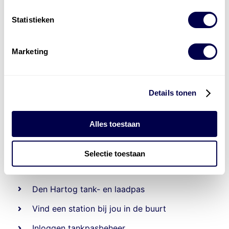
Statistieken
Marketing
Details tonen
Alles toestaan
Beheert 70
tankstations
en duizenden
tank-en
Selectie toestaan
laadpassen
Den Hartog tank- en laadpas
Vind een station bij jou in de buurt
Inloggen tankpasbeheer