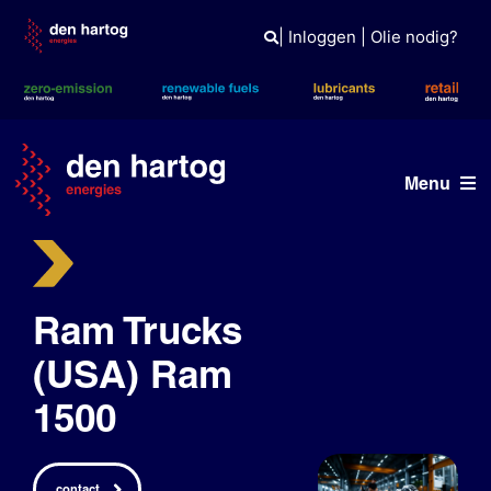
Skip
to
|
Inloggen
|
Olie nodig?
content
Menu
ERE
Wat wij doen
Ram Trucks
Wie wij zijn
(USA) Ram
1500
Duurzaam
Tank- en laadpas
contact