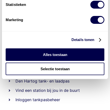
Statistieken
Marketing
Details tonen
Alles toestaan
Beheert 70
tankstations
en duizenden
tank-en
laadpassen
Selectie toestaan
Den Hartog tank- en laadpas
Vind een station bij jou in de buurt
Inloggen tankpasbeheer