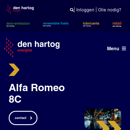
Skip
to
|
Inloggen
|
Olie nodig?
content
Menu
ERE
Wat wij doen
Alfa Romeo
Wie wij zijn
8C
Duurzaam
contact
Tank- en laadpas