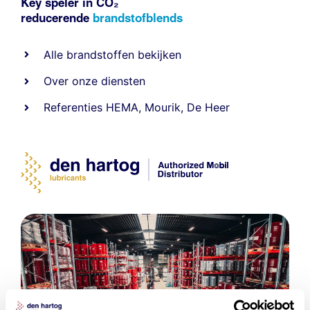
Key speler in CO₂
reducerende
brandstofblends
Alle
brandstoffen
bekijken
Over onze diensten
Referenties
HEMA
,
Mourik
,
De Heer