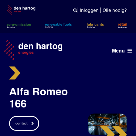
Skip
to
|
Inloggen
|
Olie nodig?
content
Menu
ERE
Wat wij doen
Alfa Romeo
Wie wij zijn
166
Duurzaam
contact
Tank- en laadpas