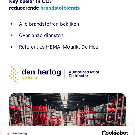
Key speler in CO₂
reducerende
brandstofblends
Alle
brandstoffen
bekijken
Over onze diensten
Referenties
HEMA
,
Mourik
,
De Heer