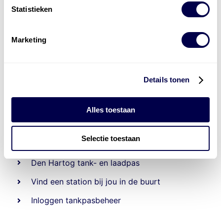
Statistieken
Marketing
Details tonen
Alles toestaan
Beheert 70
tankstations
en duizenden
tank-en
laadpassen
Selectie toestaan
Den Hartog tank- en laadpas
Vind een station bij jou in de buurt
Inloggen tankpasbeheer