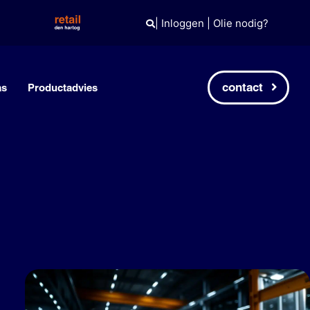
|
Inloggen
|
Olie nodig?
contact
as
Productadvies