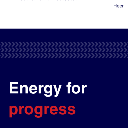
Heer
Energy for
progress