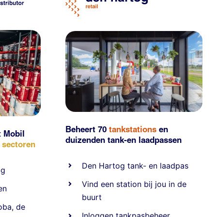
Beheert 70
tankstations
en
t Mobil
duizenden
tank-en laadpassen
e sectoren
Den Hartog tank- en laadpas
ig
Vind een station bij jou in de
en
buurt
oba
,
de
Inloggen tankpasbeheer