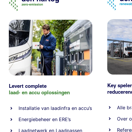
Key speler
Levert complete
reducere
laad- en
accu oplossingen
Alle
br
Installatie van laadinfra en accu’s
Over o
Energiebeheer
en
ERE’s
Refere
Laadnetwerk
en
Laadpassen