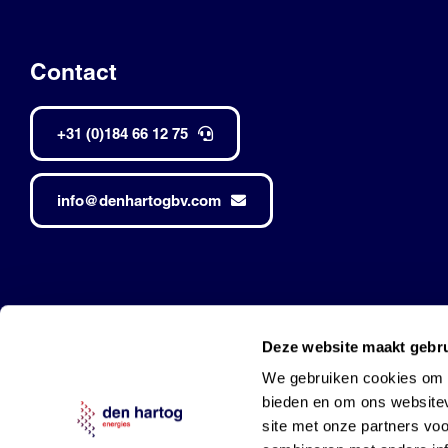
Contact
+31 (0)184 66 12 75
info@denhartogbv.com
Den Hartog • Alle rechten voorbehouden •
Made by Robuust
Deze website maakt gebru
Mobil is a trademark of Exxon Mobil Corporation
and used under l
We gebruiken cookies om c
bieden en om ons websitev
site met onze partners vo