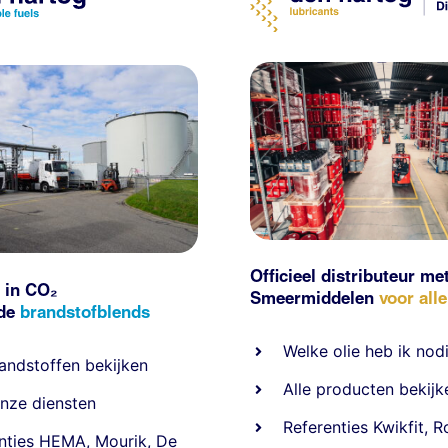
Officieel distributeur me
 in CO₂
Smeermiddelen
voor all
nde
brandstofblends
Welke olie heb ik nod
andstoffen
bekijken
Alle producten bekijk
nze diensten
Referentie
s
Kwikfit
,
R
nties
HEMA
,
Mourik
,
De