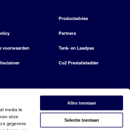
h
Productadvies
olicy
Partners
e voorwaarden
Tank- en Laadpas
Disclaimer
Co2 Prestatieladder
Alles toestaan
al media te
 van onze
Selectie toestaan
deze gegevens