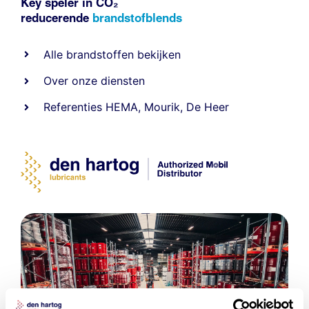
Key speler in CO₂
reducerende
brandstofblends
Alle
brandstoffen
bekijken
Over onze diensten
Referenties
HEMA
,
Mourik
,
De Heer