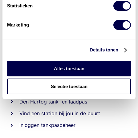
Statistieken
Marketing
Details tonen
Alles toestaan
Beheert 70
tankstations
en duizenden
tank-en
laadpassen
Selectie toestaan
Den Hartog tank- en laadpas
Vind een station bij jou in de buurt
Inloggen tankpasbeheer