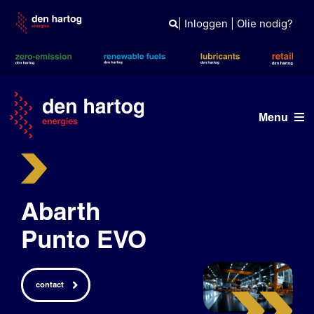
Skip
to
|
Inloggen
|
Olie nodig?
content
Menu
ERE
Wat wij doen
Abarth
Wie wij zijn
Punto EVO
Duurzaam
contact
Tank- en laadpas