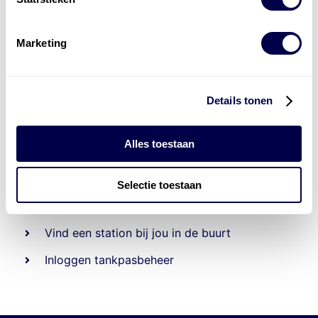
Marketing
Details tonen
Alles toestaan
Beheert 70
tankstations
en duizenden
tank-en
laadpassen
Selectie toestaan
Den Hartog tank- en laadpas
Vind een station bij jou in de buurt
Inloggen tankpasbeheer