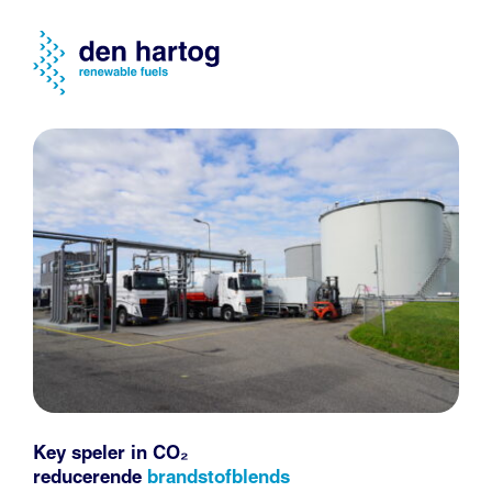
Key speler in CO₂
reducerende
brandstofblends