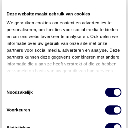
Deze website maakt gebruik van cookies
We gebruiken cookies om content en advertenties te
Officieel distributeur met Mobil Smeermiddelen
personaliseren, om functies voor social media te bieden
voor alle sectoren
en om ons websiteverkeer te analyseren. Ook delen we
informatie over uw gebruik van onze site met onze
Welke olie heb ik nodig
partners voor social media, adverteren en analyse. Deze
partners kunnen deze gegevens combineren met andere
Alle producten bekijken
informatie die u aan ze heeft verstrekt of die ze hebben
Referentie
s
Kwikfit
,
Roba
,
de Groot
verzameld op basis van uw gebruik van hun services.
Toestemmingsselectie
Noodzakelijk
Voorkeuren
Statistieken